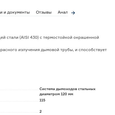
и и документы
Отзывы
Аналоги
ей стали (AISI 430) с термостойкой окрашенной
расного излучения дымовой трубы, и способствует
рных слоев в помещении.
контурный элемент дымоходной системы (например,
еходник для стартовой трубы, так как стенки
метры не совпадут.
Система дымоходов стальных
диаметром 120 мм
115
2