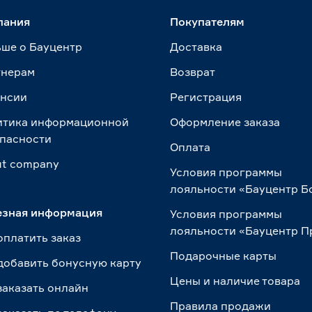
пания
Покупателям
ше о Бауцентр
Доставка
тнерам
Возврат
ансии
Регистрация
итика информационной
Оформление заказа
пасности
Оплата
t сompany
Условия программы
лояльности «Бауцентр Б
езная информация
Условия программы
лояльности «Бауцентр 
оплатить заказ
Подарочные карты
добавить бонусную карту
Цены и наличие товара
заказать онлайн
Правила продажи