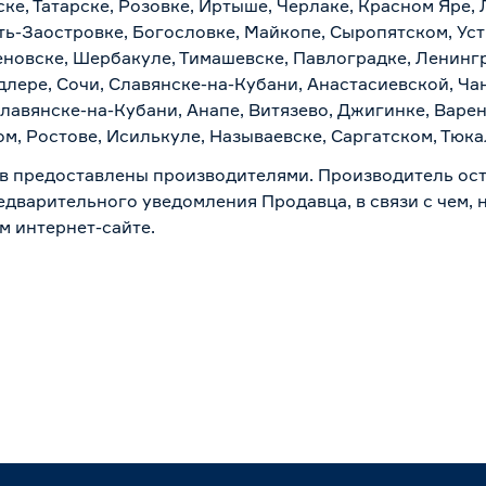
ке, Татарске, Розовке, Иртыше, Черлаке, Красном Яре, 
ть-Заостровке, Богословке, Майкопе, Сыропятском, Уст
новске, Шербакуле, Тимашевске, Павлоградке, Ленинг
лере, Сочи, Славянске-на-Кубани, Анастасиевской, Ча
лавянске-на-Кубани, Анапе, Витязево, Джигинке, Варен
м, Ростове, Исилькуле, Называевске, Саргатском, Тюк
в предоставлены производителями. Производитель ост
дварительного уведомления Продавца, в связи с чем, н
м интернет-сайте.