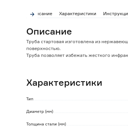
Описание
Характеристики
Инструкци
Описание
Труба стартовая изготовлена из нержавеющ
поверхностью.
Труба позволяет избежать жесткого инфрак
скорейшему смешиванию разных температу
Для перехода со стартовой трубы на одно
Характеристики
трубу, шибер) необходимо использовать пер
стартовой трубы имеют толщину 2 мм и диа
Тип
Диаметр (мм)
Толщина стали (мм)