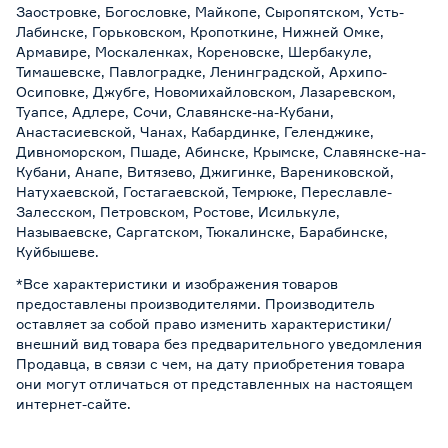
Заостровке, Богословке, Майкопе, Сыропятском, Усть-
Лабинске, Горьковском, Кропоткине, Нижней Омке,
Армавире, Москаленках, Кореновске, Шербакуле,
Тимашевске, Павлоградке, Ленинградской, Архипо-
Осиповке, Джубге, Новомихайловском, Лазаревском,
Туапсе, Адлере, Сочи, Славянске-на-Кубани,
Анастасиевской, Чанах, Кабардинке, Геленджике,
Дивноморском, Пшаде, Абинске, Крымске, Славянске-на-
Кубани, Анапе, Витязево, Джигинке, Варениковской,
Натухаевской, Гостагаевской, Темрюке, Переславле-
Залесском, Петровском, Ростове, Исилькуле,
Называевске, Саргатском, Тюкалинске, Барабинске,
Куйбышеве.
*Все характеристики и изображения товаров
предоставлены производителями. Производитель
оставляет за собой право изменить характеристики/
внешний вид товара без предварительного уведомления
Продавца, в связи с чем, на дату приобретения товара
они могут отличаться от представленных на настоящем
интернет-сайте.