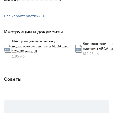
Оттенок
Черный (RAL 9005)
Все характеристики
Вес брутто (кг)
3.54
Инструкции и документы
Страна производства
Россия
Инструкция по монтажу
Комплектация в
водосточной системы VEGALux
системы VEGALux
125x90 мм.pdf
612.25 кб
1.95 мб
Советы