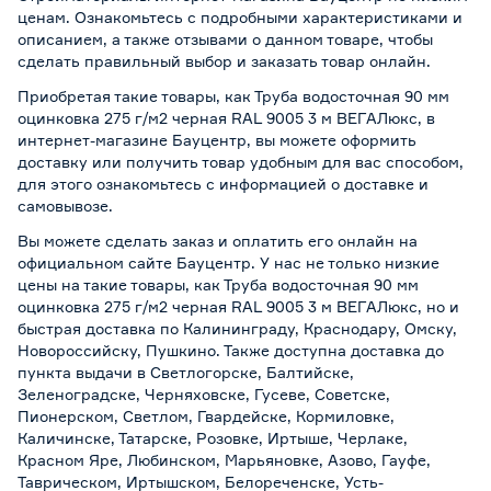
ценам. Ознакомьтесь с подробными характеристиками и
описанием, а также отзывами о данном товаре, чтобы
сделать правильный выбор и заказать товар онлайн.
Приобретая такие товары, как Труба водосточная 90 мм
оцинковка 275 г/м2 черная RAL 9005 3 м ВЕГАЛюкс, в
интернет-магазине Бауцентр, вы можете оформить
доставку или получить товар удобным для вас способом,
для этого ознакомьтесь с информацией о
доставке и
самовывозе
.
Вы можете сделать заказ и оплатить его онлайн на
официальном сайте Бауцентр. У нас не только низкие
цены на такие товары, как Труба водосточная 90 мм
оцинковка 275 г/м2 черная RAL 9005 3 м ВЕГАЛюкс, но и
быстрая доставка по Калининграду, Краснодару, Омску,
Новороссийску, Пушкино. Также доступна доставка до
пункта выдачи в Светлогорске, Балтийске,
Зеленоградске, Черняховске, Гусеве, Советске,
Пионерском, Светлом, Гвардейске, Кормиловке,
Каличинске, Татарске, Розовке, Иртыше, Черлаке,
Красном Яре, Любинском, Марьяновке, Азово, Гауфе,
Таврическом, Иртышском, Белореченске, Усть-