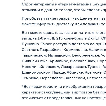
Стройматериалы интернет-магазина Бауцент
отзывами о данном товаре, чтобы сделать п
Приобретая такие товары, как Цементная за
можете оформить доставку или получить то
Вы можете сделать заказ и оплатить его он
затирка 1-6 мм ЛЕ.215 крем-брюле 2 кг LIT
Пушкино. Также доступна доставка до пункт
Светлом, Гвардейске, Кормиловке, Каличинс
Таврическом, Иртышском, Белореченске, Ус
Нижней Омке, Армавире, Москаленках, Коре
Новомихайловском, Лазаревском, Туапсе, Ад
Дивноморском, Пшаде, Абинске, Крымске, С
Темрюке, Переславле-Залесском, Петровско
*Все характеристики и изображения товаро
характеристики/внешний вид товара без пре
отличаться от представленных на настояще