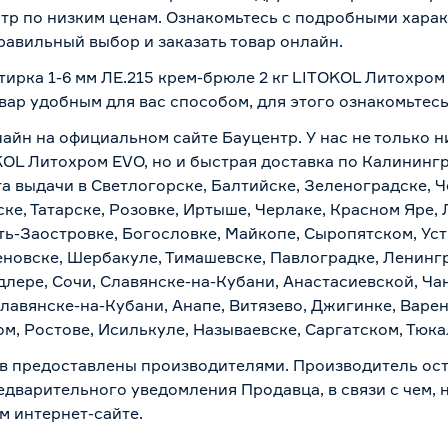
р по низким ценам. Ознакомьтесь с подробными харак
равильный выбор и заказать товар онлайн.
тирка 1-6 мм ЛЕ.215 крем-брюле 2 кг LITOKOL Литохром
вар удобным для вас способом, для этого ознакомьтес
лайн на официальном сайте Бауцентр. У нас не только н
OKOL Литохром EVO, но и быстрая доставка по Калининг
а выдачи в Светлогорске, Балтийске, Зеленоградске, Ч
ке, Татарске, Розовке, Иртыше, Черлаке, Красном Яре, 
ть-Заостровке, Богословке, Майкопе, Сыропятском, Уст
новске, Шербакуле, Тимашевске, Павлоградке, Ленинг
лере, Сочи, Славянске-на-Кубани, Анастасиевской, Ча
лавянске-на-Кубани, Анапе, Витязево, Джигинке, Варен
м, Ростове, Исилькуле, Называевске, Саргатском, Тюк
в предоставлены производителями. Производитель ост
дварительного уведомления Продавца, в связи с чем, н
м интернет-сайте.