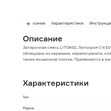
Описание
Характеристики
Инструкци
Описание
Затирочная смесь LITOKOL Литохром 1-6 E
облицовки из керамики, керамогранита, кли
также мозаичной плитки. Применяется в ж
с нормальным и повышенным уровнем влажно
наружных работ. Образует гладкий и прочн
выцветанию, истиранию, а также образован
Характеристики
способствует полному заполнению шва, дел
Особенности и преимущества:
Тип
- широкая цветовая палитра позволяет выб
- прочный шов, устойчивый к деформацион
Марка