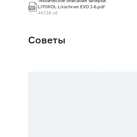
Техническое описание затирки
LITOKOL Litochrom EVO 1-6.pdf
Устойчивая к истиранию
447.18 кб
Устойчивая к агрессивной химии
Время жизни раствора
Советы
Время высыхания
Возможность хождения
Вес брутто (кг)
Страна производства