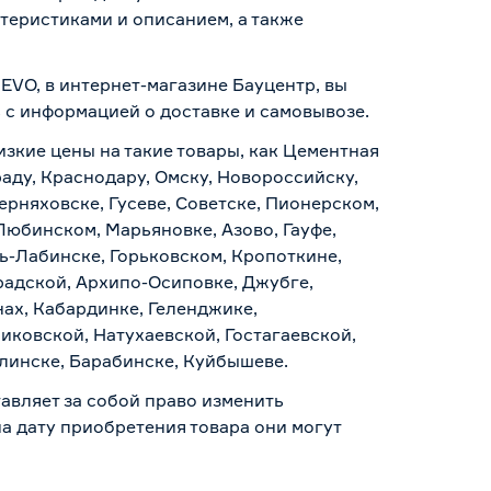
теристиками и описанием, а также
 EVO, в интернет-магазине Бауцентр, вы
ь с информацией о
доставке и самовывозе
.
изкие цены на такие товары, как Цементная
раду, Краснодару, Омску, Новороссийску,
ерняховске, Гусеве, Советске, Пионерском,
Любинском, Марьяновке, Азово, Гауфе,
ь-Лабинске, Горьковском, Кропоткине,
радской, Архипо-Осиповке, Джубге,
нах, Кабардинке, Геленджике,
иковской, Натухаевской, Гостагаевской,
алинске, Барабинске, Куйбышеве.
авляет за собой право изменить
а дату приобретения товара они могут