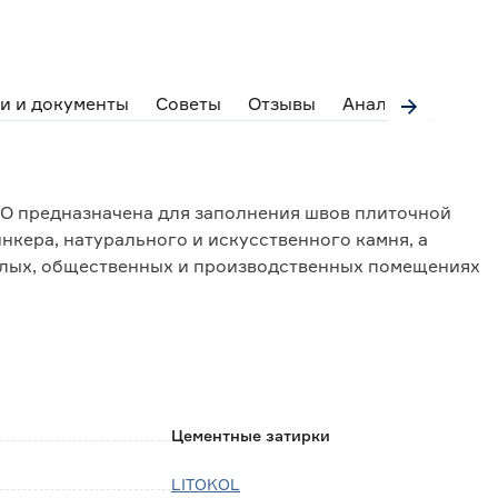
и и документы
Советы
Отзывы
Аналоги
VO предназначена для заполнения швов плиточной
нкера, натурального и искусственного камня, а
илых, общественных и производственных помещениях
сти (кухни, санузлы, ванные комнаты), а также для
ый водо- и морозостойкий шов, устойчивый к
ию грибка. Высокая эластичность раствора
ает очистку поверхности более быстрой и удобной.
Цементные затирки
рать индивидуальное решение;
ным и истирающим нагрузкам;
LITOKOL