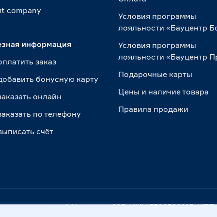
t сompany
Условия программы
лояльности «Бауцентр Б
езная информация
Условия программы
лояльности «Бауцентр 
оплатить заказ
Подарочные карты
добавить бонусную карту
Цены и наличие товара
заказать онлайн
Правила продажи
заказать по телефону
выписать счёт
. Калининград, ул. А.Невского, 205. ИНН 7702596813, К