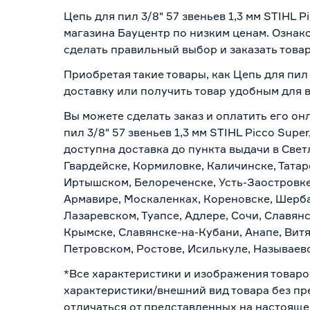
Цепь для пил 3/8" 57 звеньев 1,3 мм STIHL 
магазина Бауцентр по низким ценам. Ознак
сделать правильный выбор и заказать товар
Приобретая такие товары, как Цепь для пил 
доставку или получить товар удобным для 
Вы можете сделать заказ и оплатить его он
пил 3/8" 57 звеньев 1,3 мм STIHL Picco Sup
доступна доставка до пункта выдачи в Свет
Гвардейске, Кормиловке, Каличинске, Татар
Иртышском, Белореченске, Усть-Заостровке
Армавире, Москаленках, Кореновске, Шерба
Лазаревском, Туапсе, Адлере, Сочи, Славян
Крымске, Славянске-на-Кубани, Анапе, Витя
Петровском, Ростове, Исилькуле, Называев
*Все характеристики и изображения товаро
характеристики/внешний вид товара без пре
отличаться от представленных на настояще