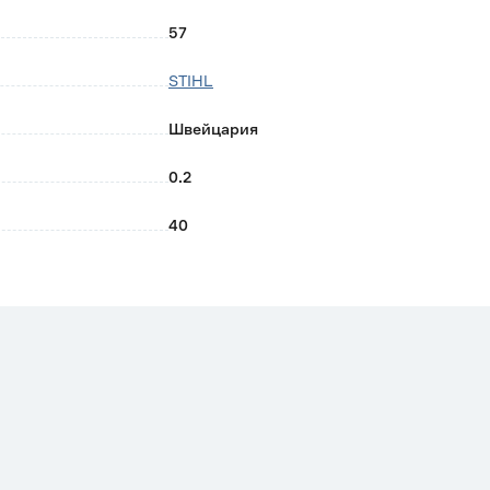
57
STIHL
Швейцария
0.2
40