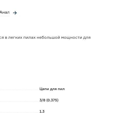
Аналоги
тся в легких пилах небольшой мощности для
пиления;
Цепи для пил
а;
3/8 (0.375)
1.3