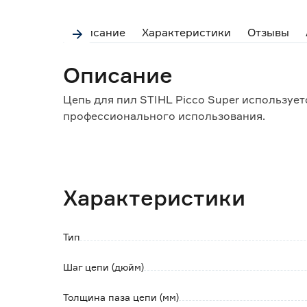
Описание
Характеристики
Отзывы
Описание
Цепь для пил STIHL Picco Super используе
профессионального использования.
Преимущества и особенности:
- низкий уровень шума;
- плавный ход;
Характеристики
- высокая производительность врезания и 
- долотообразные зубья;
- низкий уровень вибрации;
Тип
- маркировка, показывающая степень износ
- долгий срок службы.
Шаг цепи (дюйм)
Толщина паза цепи (мм)