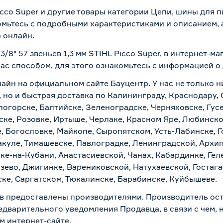
Picco Super и другие товары категории Цепи, шины для 
омьтесь с подробными характеристиками и описанием, а
 онлайн.
3/8" 57 звеньев 1,3 мм STIHL Picco Super, в интернет-
вас способом, для этого ознакомьтесь с информацией о
лайн на официальном сайте Бауцентр. У нас не только н
er, но и быстрая доставка по Калининграду, Краснодару
логорске, Балтийске, Зеленоградске, Черняховске, Гусе
ске, Розовке, Иртыше, Черлаке, Красном Яре, Любинском
, Богословке, Майкопе, Сыропятском, Усть-Лабинске, 
куле, Тимашевске, Павлоградке, Ленинградской, Архи
ске-на-Кубани, Анастасиевской, Чанах, Кабардинке, Ге
зево, Джигинке, Варениковской, Натухаевской, Гостаг
ске, Саргатском, Тюкалинске, Барабинске, Куйбышеве.
в предоставлены производителями. Производитель ост
дварительного уведомления Продавца, в связи с чем, н
м интернет-сайте.