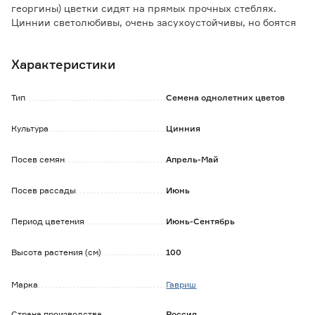
георгины) цветки сидят на прямых прочных стеблях.
Циннии светолюбивы, очень засухоустойчивы, но боятся
заморозков. Очень декоративна массивами и группами
на газоне, используется для посадки в цветники,
Характеристики
рабатки, а также на срез для букетов.
Неприхотливость, простота ухода, дружные всходы,
долгое цветение в сочетании с разнообразием цвета и
Тип
Семена однолетних цветов
размера делают циннию весьма привлекательной для
начинающих цветоводов.
Культура
Цинния
Посев семян
Апрель-Май
Посев рассады
Июнь
Период цветения
Июнь-Сентябрь
Высота растения (см)
100
Марка
Гавриш
Страна производства
Россия