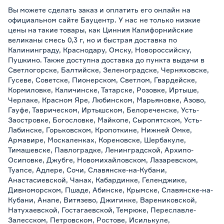
Вы можете сделать заказ и оплатить его онлайн на
официальном сайте Бауцентр. У нас не только низкие
цены на такие товары, как Цинния Калифорнийские
великаны смесь 0,3 г, но и быстрая доставка по
Калининграду, Краснодару, Омску, Новороссийску,
Пушкино. Также доступна доставка до пункта выдачи в
Светлогорске, Балтийске, Зеленоградске, Черняховске,
Гусеве, Советске, Пионерском, Светлом, Гвардейске,
Кормиловке, Каличинске, Татарске, Розовке, Иртыше,
Черлаке, Красном Яре, Любинском, Марьяновке, Азово,
Гауфе, Таврическом, Иртышском, Белореченске, Усть-
Заостровке, Богословке, Майкопе, Сыропятском, Усть-
Лабинске, Горьковском, Кропоткине, Нижней Омке,
Армавире, Москаленках, Кореновске, Шербакуле,
Тимашевске, Павлоградке, Ленинградской, Архипо-
Осиповке, Джубге, Новомихайловском, Лазаревском,
Туапсе, Адлере, Сочи, Славянске-на-Кубани,
Анастасиевской, Чанах, Кабардинке, Геленджике,
Дивноморском, Пшаде, Абинске, Крымске, Славянске-на-
Кубани, Анапе, Витязево, Джигинке, Варениковской,
Натухаевской, Гостагаевской, Темрюке, Переславле-
Залесском, Петровском, Ростове, Исилькуле,