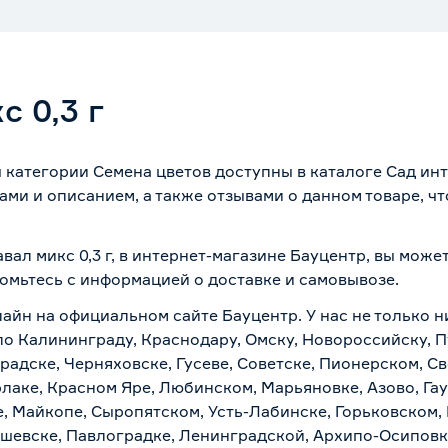
 0,3 г
ы категории Семена цветов доступны в каталоге Сад ин
ми и описанием, а также отзывами о данном товаре, ч
вал микс 0,3 г, в интернет-магазине Бауцентр, вы може
комьтесь с информацией о
доставке и самовывозе
.
лайн на официальном сайте Бауцентр. У нас не только н
а по Калининграду, Краснодару, Омску, Новороссийску, 
радске, Черняховске, Гусеве, Советске, Пионерском, С
рлаке, Красном Яре, Любинском, Марьяновке, Азово, Га
е, Майкопе, Сыропятском, Усть-Лабинске, Горьковском,
ашевске, Павлоградке, Ленинградской, Архипо-Осиповк