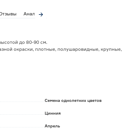
Отзывы
Аналоги
ысотой до 80-90 см.
азной окраски, плотные, полушаровидные, крупные,
 Цветут с июля до заморозков.
аток и срезки.
Семена однолетних цветов
Цинния
Апрель