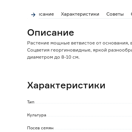
Описание
Характеристики
Советы
Описание
Растение мощные ветвистое от основания, в
Соцветия георгиновидные, яркой разнообр
диаметром до 8-10 см.
Долго сохраняют декоративность растений.
Используют для оформления цветников, раб
Характеристики
Тип
Культура
Посев семян