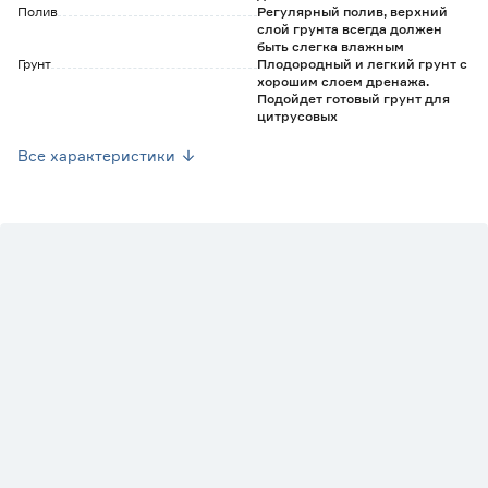
Полив
Регулярный полив, верхний
слой грунта всегда должен
быть слегка влажным
Грунт
Плодородный и легкий грунт с
хорошим слоем дренажа.
Подойдет готовый грунт для
цитрусовых
Марка
GASA
Все характеристики
Страна производства
Россия
Вес брутто (кг)
2.1