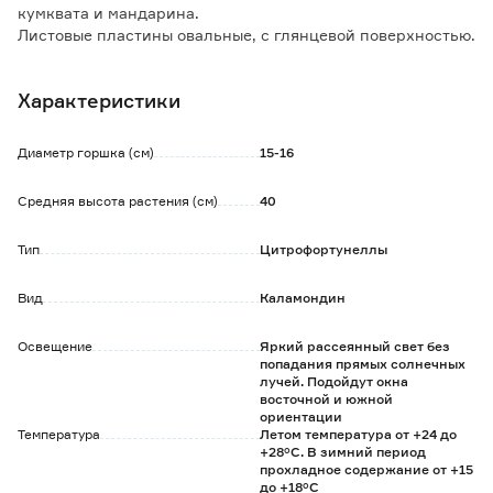
кумквата и мандарина.
Листовые пластины овальные, с глянцевой поверхностью.
Цветение наблюдается в весенне-летний период.
Цветы белого цвета, звездчатой формы, обладают
Характеристики
приятным ароматом.
Любит высокую влажность воздуха, рекомендуется
опрыскивать листву несколько раз в день.
Диаметр горшка (см)
15-16
В последние дни февраля можно произвести обрезку для
формирования шарообразной кроны.
Средняя высота растения (см)
40
С начала весны необходимо подкармливать растение
комплексными минеральными удобрения 3-4 раза в
Тип
Цитрофортунеллы
месяц.
Вид
Каламондин
Освещение
Яркий рассеянный свет без
попадания прямых солнечных
лучей. Подойдут окна
восточной и южной
ориентации
Температура
Летом температура от +24 до
+28°C. В зимний период
прохладное содержание от +15
до +18°C