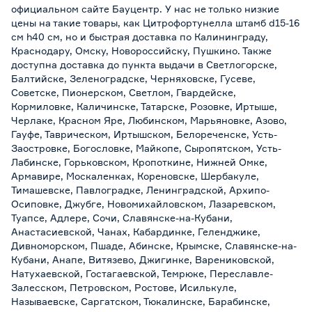
официальном сайте Бауцентр. У нас не только низкие
цены на такие товары, как Цитрофортунелла штамб d15-16
см h40 см, но и быстрая доставка по Калининграду,
Краснодару, Омску, Новороссийску, Пушкино. Также
доступна доставка до пункта выдачи в Светлогорске,
Балтийске, Зеленоградске, Черняховске, Гусеве,
Советске, Пионерском, Светлом, Гвардейске,
Кормиловке, Каличинске, Татарске, Розовке, Иртыше,
Черлаке, Красном Яре, Любинском, Марьяновке, Азово,
Гауфе, Таврическом, Иртышском, Белореченске, Усть-
Заостровке, Богословке, Майкопе, Сыропятском, Усть-
Лабинске, Горьковском, Кропоткине, Нижней Омке,
Армавире, Москаленках, Кореновске, Шербакуле,
Тимашевске, Павлоградке, Ленинградской, Архипо-
Осиповке, Джубге, Новомихайловском, Лазаревском,
Туапсе, Адлере, Сочи, Славянске-на-Кубани,
Анастасиевской, Чанах, Кабардинке, Геленджике,
Дивноморском, Пшаде, Абинске, Крымске, Славянске-на-
Кубани, Анапе, Витязево, Джигинке, Варениковской,
Натухаевской, Гостагаевской, Темрюке, Переславле-
Залесском, Петровском, Ростове, Исилькуле,
Называевске, Саргатском, Тюкалинске, Барабинске,