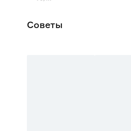
Глубина (см)
Тип монтажа
Советы
Наличие подсветки
Цвет
Марка
Страна производства
Гарантия
Вес брутто (кг)