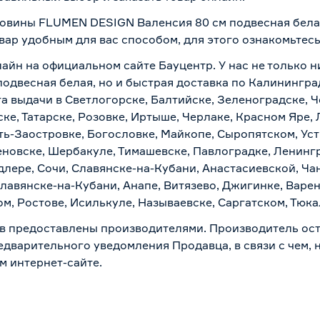
аковины FLUMEN DESIGN Валенсия 80 см подвесная белая
вар удобным для вас способом, для этого ознакомьтес
айн на официальном сайте Бауцентр. У нас не только ни
двесная белая, но и быстрая доставка по Калининград
а выдачи в Светлогорске, Балтийске, Зеленоградске, Ч
ке, Татарске, Розовке, Иртыше, Черлаке, Красном Яре, 
ть-Заостровке, Богословке, Майкопе, Сыропятском, Уст
новске, Шербакуле, Тимашевске, Павлоградке, Ленинг
лере, Сочи, Славянске-на-Кубани, Анастасиевской, Ча
лавянске-на-Кубани, Анапе, Витязево, Джигинке, Варен
м, Ростове, Исилькуле, Называевске, Саргатском, Тюк
в предоставлены производителями. Производитель ост
дварительного уведомления Продавца, в связи с чем, н
м интернет-сайте.