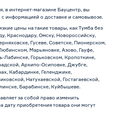
, в интернет-магазине Бауцентр, вы
ь с информацией о
доставке и самовывозе
.
зкие цены на такие товары, как Тумба без
у, Краснодару, Омску, Новороссийску,
ерняховске, Гусеве, Советске, Пионерском,
Любинском, Марьяновке, Азово, Гауфе,
ь-Лабинске, Горьковском, Кропоткине,
радской, Архипо-Осиповке, Джубге,
нах, Кабардинке, Геленджике,
иковской, Натухаевской, Гостагаевской,
алинске, Барабинске, Куйбышеве.
авляет за собой право изменить
а дату приобретения товара они могут