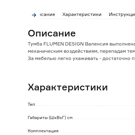
Описание
Характеристики
Инструкци
Описание
Тумба FLUMEN DESIGN Валенсия выполнена 
механическим воздействиям, перепадам те
За мебелью легко ухаживать - достаточно п
затем сухой мягкой тканью.
Тумба для ванной комнаты оснащена вмес
Характеристики
встроенными доводчиками с системой плав
За верхним фасадом предусмотрено отверст
Тип
Обратите внимание:
Изделие поставляется в собранном виде в к
Габариты (ШхВхГ) см
Сифон и раковина не входят в комплект.
Комплектация