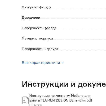
Материал фасада
Доводчики
Поверхность фасада
Материал корпуса
Поверхность корпуса
Наличие органайзера
Все характеристики
Корзина для белья
Наличие умывальника
Инструкции и докум
Ширина (см)
Инструкция по монтажу Мебель для
ванны FLUMEN DESIGN Валенсия.pdf
Высота (см)
0 Bytes