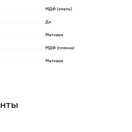
МДФ (эмаль)
Да
Матовая
МДФ (пленка)
Матовая
Да
Нет
Нет
енты
80
45