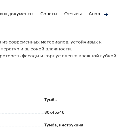
и и документы
Советы
Отзывы
Аналоги
из современных материалов, устойчивых к
мператур и высокой влажности.
ротереть фасады и корпус слегка влажной губкой,
тительными ящиками полного выдвижения и
ного закрывания.
ие для сифона.
Тумбы
оробке из прочного картона.
80х45х46
Тумба, инструкция