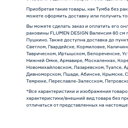
Приобретая такие товары, как Тумба без р
можете оформить доставку или получить то
Вы можете сделать заказ и оплатить его онл
раковины FLUMEN DESIGN Валенсия 80 см по
Пушкино. Также доступна доставка до пункт
Светлом, Гвардейске, Кормиловке, Каличинс
Таврическом, Иртышском, Белореченске, Ус
Нижней Омке, Армавире, Москаленках, Коре
Новомихайловском, Лазаревском, Туапсе, Ад
Дивноморском, Пшаде, Абинске, Крымске, С
Темрюке, Переславле-Залесском, Петровско
*Все характеристики и изображения товаро
характеристики/внешний вид товара без пре
отличаться от представленных на настояще