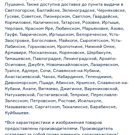
Пушкино. Также доступна доставка до пункта выдачи в
Светлогорске, Балтийске, Зеленоградске, Черняховске,
Гусеве, Советске, Пионерском, Светлом, Гвардейске,
Кормиловке, Каличинске, Татарске, Розовке, Иртыше,
Черлаке, Красном Яре, Любинском, Марьяновке, Азово,
Гауфе, Таврическом, Иртышском, Белореченске, Усть-
Заостровке, Богословке, Майкопе, Сыропятском, Усть-
Лабинске, Горьковском, Кропоткине, Нижней Омке,
Армавире, Москаленках, Кореновске, Шербакуле,
Тимашевске, Павлоградке, Ленинградской, Архипо-
Осиповке, Джубге, Новомихайловском, Лазаревском,
Туапсе, Адлере, Сочи, Славянске-на-Кубани,
Анастасиевской, Чанах, Кабардинке, Геленджике,
Дивноморском, Пшаде, Абинске, Крымске, Славянске-на-
Кубани, Анапе, Витязево, Джигинке, Варениковской,
Натухаевской, Гостагаевской, Темрюке, Переславле-
Залесском, Петровском, Ростове, Исилькуле,
Называевске, Саргатском, Тюкалинске, Барабинске,
Куйбышеве.
*Все характеристики и изображения товаров
предоставлены производителями. Производитель
оставляет за собой право изменить характеристики/