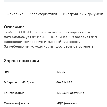
Описание
Характеристики
Инструкции и документы
Описание
Тумба FLUMEN Орлеан выполнена из современных
материалов, устойчивых к механическим воздействиям,
перепадам температур и высокой влажности.
За мебелью легко ухаживать - достаточно протереть
фасады и корпус слегка влажной губкой, затем сухой
мягкой тканью.
Характеристики
Тумба для ванной комнаты оснащена вместительными
ящиками полного выдвижения и встроенными
Тип
Тумбы
доводчиками с системой плавного закрывания.
За верхним фасадом предусмотрено отверстие для
Габариты (ШхВхГ) см
60х52х45.5
сифона.
Комплектация
Тумба, инструкция
Обратите внимание:
Изделие поставляется в собранном виде в коробке из
прочного картона.
Материал фасада
МДФ (пленка)