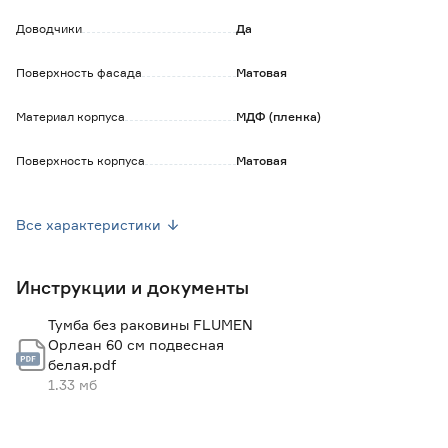
Сифон и раковина не входят в комплект.
Доводчики
Да
Поверхность фасада
Матовая
Материал корпуса
МДФ (пленка)
Поверхность корпуса
Матовая
Наличие органайзера
Нет
Все характеристики
Корзина для белья
Нет
Инструкции и документы
Наличие умывальника
Нет
Тумба без раковины FLUMEN
Ширина (см)
60
Орлеан 60 см подвесная
белая.pdf
Высота (см)
52
1.33 мб
Глубина (см)
45.5