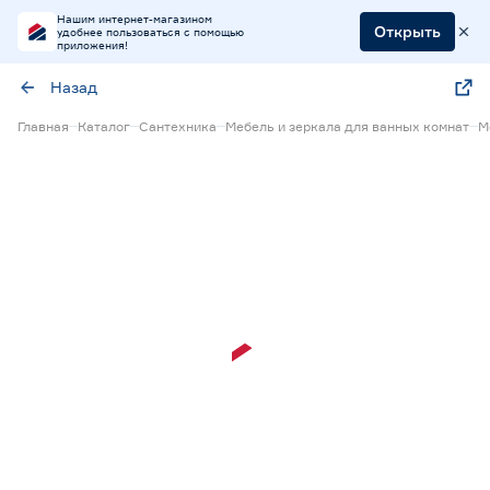
Нашим интернет-магазином
Открыть
удобнее пользоваться с помощью
приложения!
Назад
Главная
Каталог
Сантехника
Мебель и зеркала для ванных комнат
М