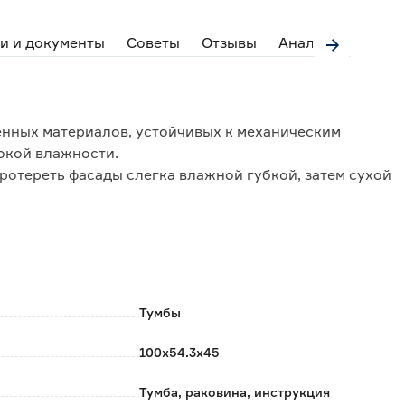
и и документы
Советы
Отзывы
Аналоги
нных материалов, устойчивых к механическим
окой влажности.
ротереть фасады слегка влажной губкой, затем сухой
встроенным доводчиком с системой плавного
Тумбы
оробке из прочного картона.
100х54.3х45
Тумба, раковина, инструкция