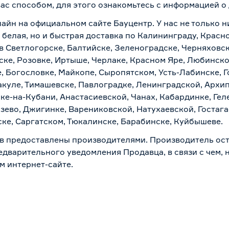
вас способом, для этого ознакомьтесь с информацией о
айн на официальном сайте Бауцентр. У нас не только ни
белая, но и быстрая доставка по Калининграду, Красн
в Светлогорске, Балтийске, Зеленоградске, Черняховске
ске, Розовке, Иртыше, Черлаке, Красном Яре, Любинском
, Богословке, Майкопе, Сыропятском, Усть-Лабинске, 
куле, Тимашевске, Павлоградке, Ленинградской, Архи
ске-на-Кубани, Анастасиевской, Чанах, Кабардинке, Ге
зево, Джигинке, Варениковской, Натухаевской, Гостаг
ске, Саргатском, Тюкалинске, Барабинске, Куйбышеве.
в предоставлены производителями. Производитель ост
дварительного уведомления Продавца, в связи с чем, н
м интернет-сайте.