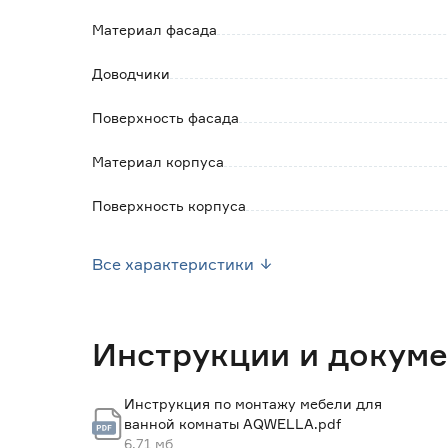
Материал фасада
Доводчики
Поверхность фасада
Материал корпуса
Поверхность корпуса
Наличие органайзера
Все характеристики
Корзина для белья
Наличие умывальника
Инструкции и докум
Ширина (см)
Инструкция по монтажу мебели для
ванной комнаты AQWELLA.pdf
Высота (см)
6.71 мб