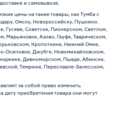
доставке и самовывозе
.
зкие цены на такие товары, как Тумба с
одару, Омску, Новороссийску, Пушкино.
, Гусеве, Советске, Пионерском, Светлом,
, Марьяновке, Азово, Гауфе, Таврическом,
Горьковском, Кропоткине, Нижней Омке,
по-Осиповке, Джубге, Новомихайловском,
ленджике, Дивноморском, Пшаде, Абинске,
аевской, Темрюке, Переславле-Залесском,
авляет за собой право изменить
а дату приобретения товара они могут