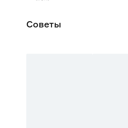
Глубина (см)
Тип монтажа
Советы
Наличие подсветки
Цвет
Марка
Страна производства
Гарантия
Вес брутто (кг)