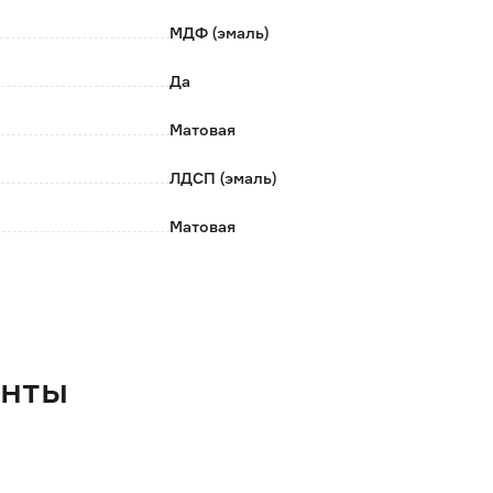
МДФ (эмаль)
Да
Матовая
ЛДСП (эмаль)
Матовая
Нет
Нет
Да
енты
100
54.3