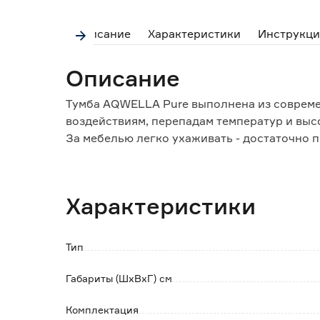
Описание
Характеристики
Инструкци
Описание
Тумба AQWELLA Pure выполнена из совреме
воздействиям, перепадам температур и выс
За мебелью легко ухаживать - достаточно п
мягкой тканью.
Тумба оснащена вместительным ящиком со 
Характеристики
закрывания.
Обратите внимание:
Тип
Изделие поставляется в собранном виде в к
Сифон и смеситель в комплект не входят.
Габариты (ШхВхГ) см
Комплектация