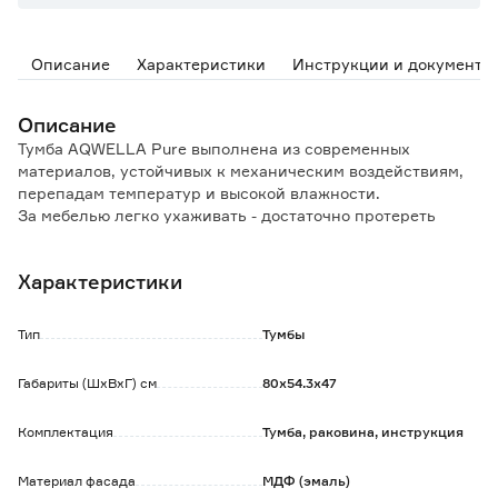
Описание
Характеристики
Инструкции и документы
Описание
Тумба AQWELLA Pure выполнена из современных
материалов, устойчивых к механическим воздействиям,
перепадам температур и высокой влажности.
За мебелью легко ухаживать - достаточно протереть
фасады слегка влажной губкой, затем сухой мягкой
тканью.
Характеристики
Тумба оснащена вместительным ящиком со встроенным
доводчиком с системой плавного закрывания.
Тип
Тумбы
Керамическая раковина имеет отверстие под смеситель и
Габариты (ШхВхГ) см
80х54.3х47
отверстие для перелива с декоративным хромированным
кольцом, подходит для различных типов смесителей.
Комплектация
Тумба, раковина, инструкция
Обратите внимание:
Изделие поставляется в собранном виде в коробке из
Материал фасада
МДФ (эмаль)