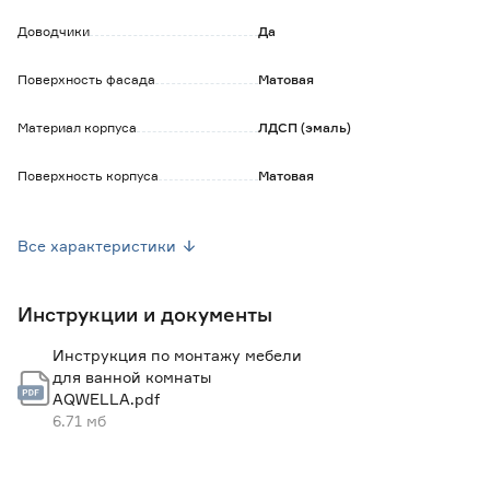
прочного картона.
Сифон и смеситель в комплект не входят.
Доводчики
Да
Поверхность фасада
Матовая
Материал корпуса
ЛДСП (эмаль)
Поверхность корпуса
Матовая
Наличие органайзера
Нет
Все характеристики
Корзина для белья
Нет
Инструкции и документы
Наличие умывальника
Да
Инструкция по монтажу мебели
Ширина (см)
80
для ванной комнаты
AQWELLA.pdf
Высота (см)
54.3
6.71 мб
Глубина (см)
47