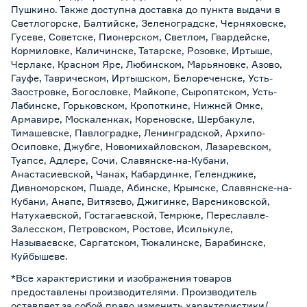
Пушкино. Также доступна доставка до пункта выдачи в
Светлогорске, Балтийске, Зеленоградске, Черняховске,
Гусеве, Советске, Пионерском, Светлом, Гвардейске,
Кормиловке, Каличинске, Татарске, Розовке, Иртыше,
Черлаке, Красном Яре, Любинском, Марьяновке, Азово,
Гауфе, Таврическом, Иртышском, Белореченске, Усть-
Заостровке, Богословке, Майкопе, Сыропятском, Усть-
Лабинске, Горьковском, Кропоткине, Нижней Омке,
Армавире, Москаленках, Кореновске, Шербакуле,
Тимашевске, Павлоградке, Ленинградской, Архипо-
Осиповке, Джубге, Новомихайловском, Лазаревском,
Туапсе, Адлере, Сочи, Славянске-на-Кубани,
Анастасиевской, Чанах, Кабардинке, Геленджике,
Дивноморском, Пшаде, Абинске, Крымске, Славянске-на-
Кубани, Анапе, Витязево, Джигинке, Варениковской,
Натухаевской, Гостагаевской, Темрюке, Переславле-
Залесском, Петровском, Ростове, Исилькуле,
Называевске, Саргатском, Тюкалинске, Барабинске,
Куйбышеве.
*Все характеристики и изображения товаров
предоставлены производителями. Производитель
оставляет за собой право изменить характеристики/