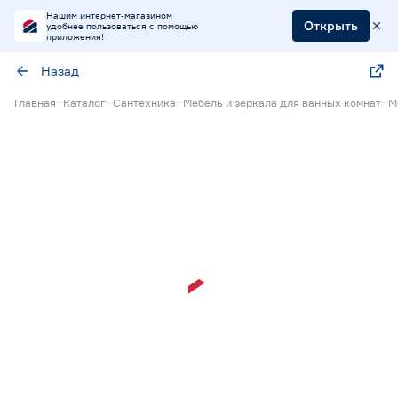
Нашим интернет-магазином
Открыть
удобнее пользоваться с помощью
приложения!
Назад
Главная
Каталог
Сантехника
Мебель и зеркала для ванных комнат
М