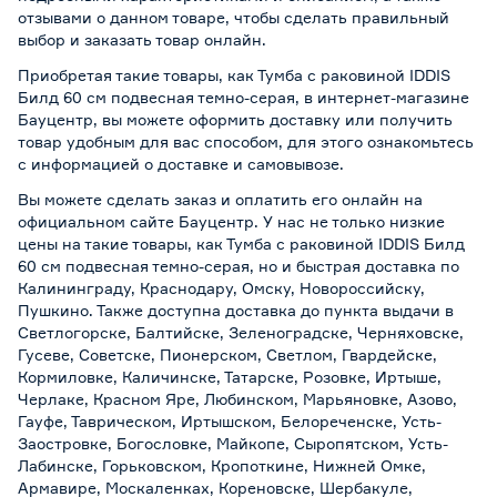
отзывами о данном товаре, чтобы сделать правильный
выбор и заказать товар онлайн.
Приобретая такие товары, как Тумба с раковиной IDDIS
Билд 60 см подвесная темно-серая, в интернет-магазине
Бауцентр, вы можете оформить доставку или получить
товар удобным для вас способом, для этого ознакомьтесь
с информацией о
доставке и самовывозе
.
Вы можете сделать заказ и оплатить его онлайн на
официальном сайте Бауцентр. У нас не только низкие
цены на такие товары, как Тумба с раковиной IDDIS Билд
60 см подвесная темно-серая, но и быстрая доставка по
Калининграду, Краснодару, Омску, Новороссийску,
Пушкино. Также доступна доставка до пункта выдачи в
Светлогорске, Балтийске, Зеленоградске, Черняховске,
Гусеве, Советске, Пионерском, Светлом, Гвардейске,
Кормиловке, Каличинске, Татарске, Розовке, Иртыше,
Черлаке, Красном Яре, Любинском, Марьяновке, Азово,
Гауфе, Таврическом, Иртышском, Белореченске, Усть-
Заостровке, Богословке, Майкопе, Сыропятском, Усть-
Лабинске, Горьковском, Кропоткине, Нижней Омке,
Армавире, Москаленках, Кореновске, Шербакуле,