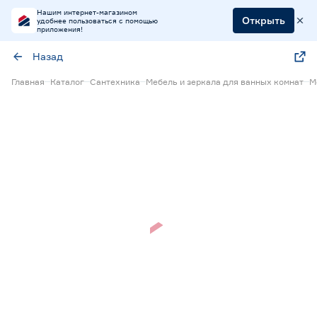
Нашим интернет-магазином
Открыть
удобнее пользоваться с помощью
приложения!
Назад
Главная
Каталог
Сантехника
Мебель и зеркала для ванных комнат
М
Нет в наличии