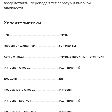
воздействиям, перепадам температур и высокой
влажности.
За мебелью легко ухаживать - достаточно протереть
фасады и корпус слегка влажной губкой, затем сухой
Характеристики
мягкой тканью.
Тумба для ванной комнаты оснащена вместительными
Тип
Тумбы
ящиками полного выдвижения и встроенными
доводчиками с системой плавного закрывания.
Габариты (ШхВхГ) см
60х50х45.2
За верхним фасадом предусмотрено отверстие для
сифона.
Комплектация
Тумба, раковина, инструкция
Обратите внимание:
Изделие поставляется в собранном виде в коробке из
Материал фасада
МДФ (пленка)
прочного картона.
Сифон и смеситель не входят в комплект.
Доводчики
Да
Поверхность фасада
Матовая
Материал корпуса
МДФ (пленка)
Поверхность корпуса
Матовая