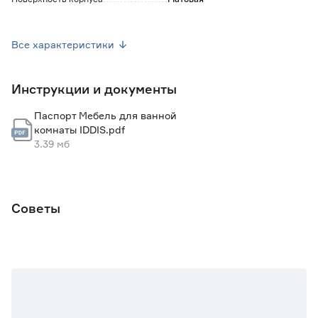
Наличие органайзера
Нет
Все характеристики
Корзина для белья
Нет
Инструкции и документы
Наличие умывальника
Да
Паспорт Мебель для ванной
Ширина (см)
60
комнаты IDDIS.pdf
3.39 мб
Высота (см)
50
Глубина (см)
45.2
Советы
Тип монтажа
Подвесной
Наличие подсветки
Нет
Цвет
Серый
Марка
IDDIS