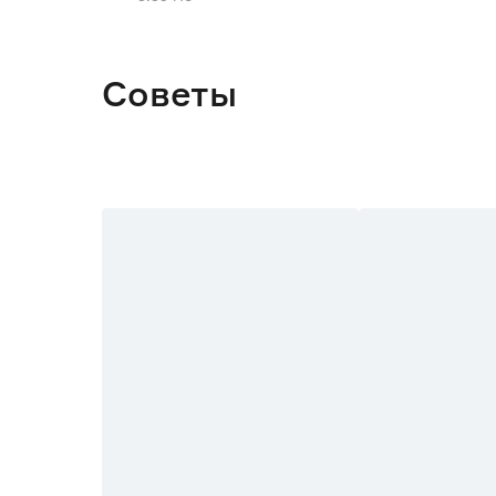
Глубина (см)
Тип монтажа
Советы
Наличие подсветки
Цвет
Марка
Страна производства
Гарантия
Вес брутто (кг)