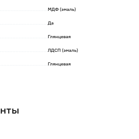
оробке из прочного картона.
МДФ (эмаль)
Да
Глянцевая
ЛДСП (эмаль)
Глянцевая
Нет
Нет
Да
енты
70
61