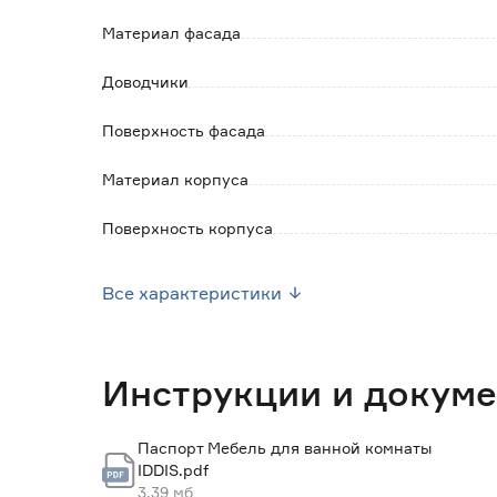
Изделие поставляется в собранном виде в к
Материал фасада
Сифон и смеситель в комплект не входят.
Доводчики
Поверхность фасада
Материал корпуса
Поверхность корпуса
Наличие органайзера
Все характеристики
Корзина для белья
Наличие умывальника
Инструкции и докум
Ширина (см)
Паспорт Мебель для ванной комнаты
IDDIS.pdf
Высота (см)
3.39 мб