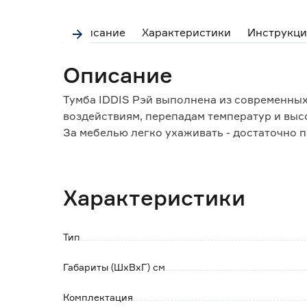
Описание
Характеристики
Инструкци
Описание
Тумба IDDIS Рэй выполнена из современных
воздействиям, перепадам температур и выс
За мебелью легко ухаживать - достаточно п
затем сухой мягкой тканью.
Тумба для ванной комнаты оснащена вмес
Характеристики
встроенными доводчиками с системой плав
За верхним фасадом предусмотрено отверст
Тип
Керамическая раковина имеет отверстие по
декоративным хромированным кольцом, под
Габариты (ШхВхГ) см
Обратите внимание:
Комплектация