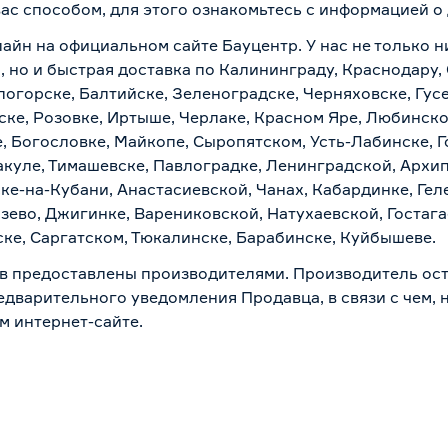
вас способом, для этого ознакомьтесь с информацией о
айн на официальном сайте Бауцентр. У нас не только ни
, но и быстрая доставка по Калининграду, Краснодару,
логорске, Балтийске, Зеленоградске, Черняховске, Гусе
ске, Розовке, Иртыше, Черлаке, Красном Яре, Любинском
, Богословке, Майкопе, Сыропятском, Усть-Лабинске, 
куле, Тимашевске, Павлоградке, Ленинградской, Архи
ске-на-Кубани, Анастасиевской, Чанах, Кабардинке, Ге
зево, Джигинке, Варениковской, Натухаевской, Гостаг
ске, Саргатском, Тюкалинске, Барабинске, Куйбышеве.
в предоставлены производителями. Производитель ост
дварительного уведомления Продавца, в связи с чем, н
м интернет-сайте.