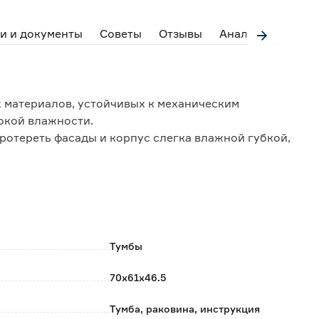
и и документы
Советы
Отзывы
Аналоги
 материалов, устойчивых к механическим
окой влажности.
ротереть фасады и корпус слегка влажной губкой,
тительными ящиками полного выдвижения и
ного закрывания.
ие для сифона.
Тумбы
д смеситель и отверстие для перелива с
ходит для различных типов смесителей.
70x61x46.5
Тумба, раковина, инструкция