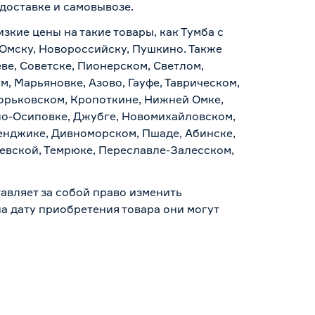
доставке и самовывозе
.
зкие цены на такие товары, как Тумба с
 Омску, Новороссийску, Пушкино. Также
ве, Советске, Пионерском, Светлом,
, Марьяновке, Азово, Гауфе, Таврическом,
Горьковском, Кропоткине, Нижней Омке,
по-Осиповке, Джубге, Новомихайловском,
ленджике, Дивноморском, Пшаде, Абинске,
аевской, Темрюке, Переславле-Залесском,
авляет за собой право изменить
а дату приобретения товара они могут