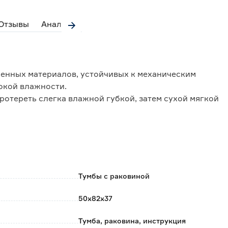
Отзывы
Аналоги
менных материалов, устойчивых к механическим
окой влажности.
ротереть слегка влажной губкой, затем сухой мягкой
чкой.
ики.
, легко очищается обычными моющими средствами.
Тумбы с раковиной
50х82х37
вух коробках из прочного картона: отдельно тумба,
Тумба, раковина, инструкция