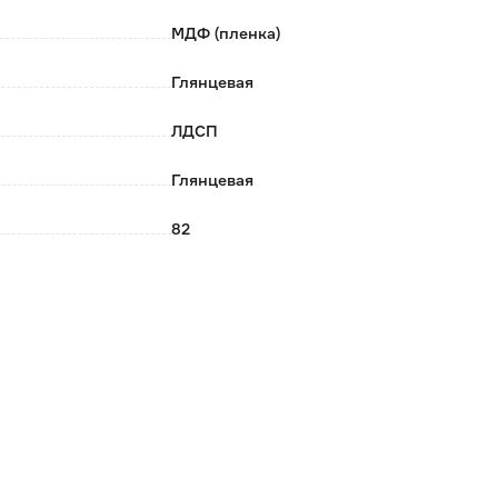
МДФ (пленка)
Глянцевая
ЛДСП
Глянцевая
82
37
Напольный
Нет
Белый
Loranto