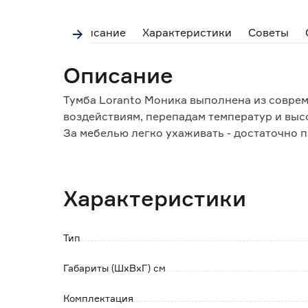
Описание
Характеристики
Советы
Описание
Тумба Loranto Моника выполнена из совре
воздействиям, перепадам температур и выс
За мебелью легко ухаживать - достаточно п
тканью.
Пространство за дверцами разделено поло
Характеристики
Раковина изготовлена из санитарной керам
Эмаль устойчива к возникновению царапин
Тип
Обратите внимание:
Габариты (ШхВхГ) см
Изделие поставляется в собранном виде в д
отдельно раковина.
Комплектация