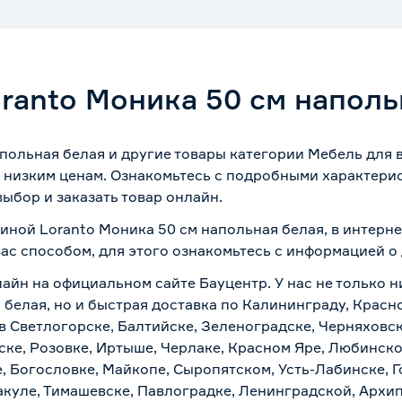
oranto Моника 50 см наполь
апольная белая и другие товары категории Мебель для 
 низким ценам. Ознакомьтесь с подробными характерис
ыбор и заказать товар онлайн.
виной Loranto Моника 50 см напольная белая, в интерн
вас способом, для этого ознакомьтесь с информацией о
айн на официальном сайте Бауцентр. У нас не только ни
белая, но и быстрая доставка по Калининграду, Красн
в Светлогорске, Балтийске, Зеленоградске, Черняховске
ске, Розовке, Иртыше, Черлаке, Красном Яре, Любинском
, Богословке, Майкопе, Сыропятском, Усть-Лабинске, 
куле, Тимашевске, Павлоградке, Ленинградской, Архи