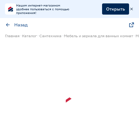
Нашим интернет-магазином
Открыть
удобнее пользоваться с помощью
приложения!
Назад
Главная
Каталог
Сантехника
Мебель и зеркала для ванных комнат
М