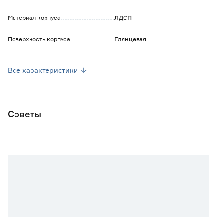
Сифон и смеситель в комплект не входят.
Материал корпуса
ЛДСП
Поверхность корпуса
Глянцевая
Наличие органайзера
Нет
Все характеристики
Корзина для белья
Нет
Наличие умывальника
Да
Советы
Ширина (см)
70
Высота (см)
53.4
Глубина (см)
45
Тип монтажа
Подвесной
Наличие подсветки
Нет