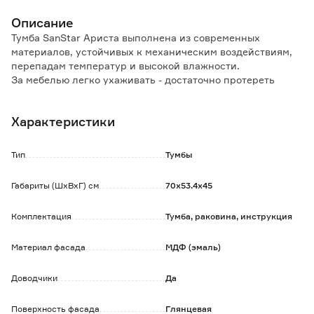
Описание
Тумба SanStar Ариста выполнена из современных
материалов, устойчивых к механическим воздействиям,
перепадам температур и высокой влажности.
За мебелью легко ухаживать - достаточно протереть
слегка влажной губкой, затем сухой мягкой тканью.
Характеристики
Тумба для ванной комнаты оснащена двумя
вместительными ящиками полного выдвижения и
встроенными доводчиками с системой плавного
Тип
Тумбы
закрывания.
За верхним фасадом находятся два ящика,
Габариты (ШхВхГ) см
70х53.4х45
предусмотрено отверстие для сифона.
Комплектация
Тумба, раковина, инструкция
Керамическая раковина имеет отверстие под смеситель и
отверстие для перелива, подходит для различных типов
смесителей.
Материал фасада
МДФ (эмаль)
Обратите внимание:
Доводчики
Да
Изделие поставляется в собранном виде в двух коробках
из прочного картона: отдельно тумба, отдельно раковина.
Поверхность фасада
Глянцевая