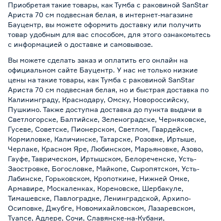
Приобретая такие товары, как Тумба с раковиной SanStar
Ариста 70 см подвесная белая, в интернет-магазине
Бауцентр, вы можете оформить доставку или получить
товар удобным для вас способом, для этого ознакомьтесь
с информацией о
доставке и самовывозе
.
Вы можете сделать заказ и оплатить его онлайн на
официальном сайте Бауцентр. У нас не только низкие
цены на такие товары, как Тумба с раковиной SanStar
Ариста 70 см подвесная белая, но и быстрая доставка по
Калининграду, Краснодару, Омску, Новороссийску,
Пушкино. Также доступна доставка до пункта выдачи в
Светлогорске, Балтийске, Зеленоградске, Черняховске,
Гусеве, Советске, Пионерском, Светлом, Гвардейске,
Кормиловке, Каличинске, Татарске, Розовке, Иртыше,
Черлаке, Красном Яре, Любинском, Марьяновке, Азово,
Гауфе, Таврическом, Иртышском, Белореченске, Усть-
Заостровке, Богословке, Майкопе, Сыропятском, Усть-
Лабинске, Горьковском, Кропоткине, Нижней Омке,
Армавире, Москаленках, Кореновске, Шербакуле,
Тимашевске, Павлоградке, Ленинградской, Архипо-
Осиповке, Джубге, Новомихайловском, Лазаревском,
Туапсе, Адлере, Сочи, Славянске-на-Кубани,