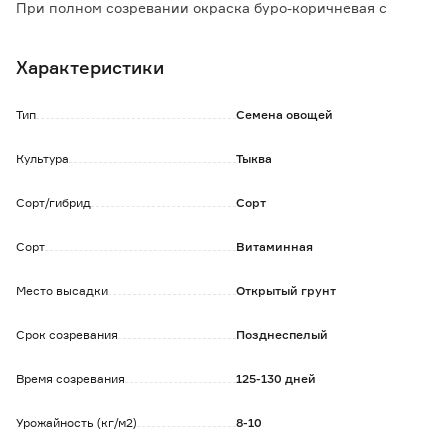
При полном созревании окраска буро-коричневая с
розовым оттенком. Рисунок – темно-зеленая сетка,
крупные, мелкие, округлые пятна.
Характеристики
Кора тонкая, кожистая. Мякоть ярко-оранжевая, почти
красная, хрустящая, сладкая, толщиной 5-10 см. Масса
плода 6-7 кг.
Тип
Семена овощей
Сорт столового назначения.
Культура
Тыква
Сорт/гибрид
Сорт
Сорт
Витаминная
Место высадки
Открытый грунт
Срок созревания
Позднеспелый
Время созревания
125-130 дней
Урожайность (кг/м2)
8-10