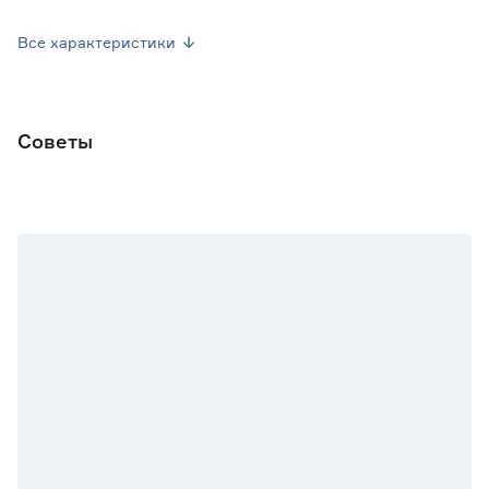
Посев семян
Апрель
Все характеристики
Посев рассады
Июнь
Высота растения (см)
30-40
Советы
Окраска плода
Желтая
Форма плода
Овальная
Марка
Поиск
Страна производства
Россия
Вес брутто (кг)
0.004