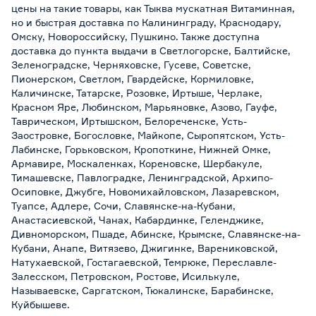
цены на такие товары, как Тыква мускатная Витаминная,
но и быстрая доставка по Калининграду, Краснодару,
Омску, Новороссийску, Пушкино. Также доступна
доставка до пункта выдачи в Светлогорске, Балтийске,
Зеленоградске, Черняховске, Гусеве, Советске,
Пионерском, Светлом, Гвардейске, Кормиловке,
Каличинске, Татарске, Розовке, Иртыше, Черлаке,
Красном Яре, Любинском, Марьяновке, Азово, Гауфе,
Таврическом, Иртышском, Белореченске, Усть-
Заостровке, Богословке, Майкопе, Сыропятском, Усть-
Лабинске, Горьковском, Кропоткине, Нижней Омке,
Армавире, Москаленках, Кореновске, Шербакуле,
Тимашевске, Павлоградке, Ленинградской, Архипо-
Осиповке, Джубге, Новомихайловском, Лазаревском,
Туапсе, Адлере, Сочи, Славянске-на-Кубани,
Анастасиевской, Чанах, Кабардинке, Геленджике,
Дивноморском, Пшаде, Абинске, Крымске, Славянске-на-
Кубани, Анапе, Витязево, Джигинке, Варениковской,
Натухаевской, Гостагаевской, Темрюке, Переславле-
Залесском, Петровском, Ростове, Исилькуле,
Называевске, Саргатском, Тюкалинске, Барабинске,
Куйбышеве.