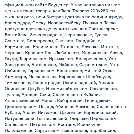
официальном сайте Бауцентр. У нас не только низкие
цены на такие товары, как Тюль Тревизо 200х280 см
пыльная роза, но и быстрая доставка по Калининграду,
Краснодару, Омску, Новороссийску, Пушкино. Также
доступна доставка до пункта выдачи в Светлогорске,
Балтийске, Зеленоградске, Черняховске, Гусеве,
Советске, Пионерском, Светлом, Гвардейске,
Кормиловке, Каличинске, Татарске, Розовке, Иртыше,
Черлаке, Красном Яре, Любинском, Марьяновке, Азово,
Гауфе, Таврическом, Иртышском, Белореченске, Усть-
Заостровке, Богословке, Майкопе, Сыропятском, Усть-
Лабинске, Горьковском, Кропоткине, Нижней Омке,
Армавире, Москаленках, Кореновске, Шербакуле,
Тимашевске, Павлоградке, Ленинградской, Архипо-
Осиповке, Джубге, Новомихайловском, Лазаревском,
Туапсе, Адлере, Сочи, Славянске-на-Кубани,
Анастасиевской, Чанах, Кабардинке, Геленджике,
Дивноморском, Пшаде, Абинске, Крымске, Славянске-на-
Кубани, Анапе, Витязево, Джигинке, Варениковской,
Натухаевской, Гостагаевской, Темрюке, Переславле-
Залесском, Петровском, Ростове, Исилькуле,
Называевске, Саргатском, Тюкалинске, Барабинске,