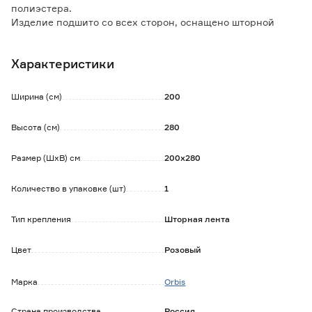
полиэстера.
Изделие подшито со всех сторон, оснащено шторной
лентой, подходит для карнизов любого типа.
Занавеска используется как самостоятельно, так и в
Характеристики
комбинации с портьерами.
Преимущества тюля из полиэстера:
Ширина (см)
200
- легко стирается;
- быстро сохнет;
Высота (см)
280
- не растягивается и не дает усадку;
- легкий;
Размер (ШxВ) см
200х280
- хорошо пропускает свет;
- устойчив к воздействию прямых солнечных лучей.
Количество в упаковке (шт)
1
Тип крепления
Шторная лента
Цвет
Розовый
Марка
Orbis
Страна производства
Россия