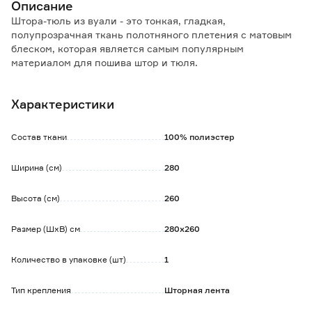
Описание
Штора-тюль из вуали - это тонкая, гладкая,
полупрозрачная ткань полотняного плетения с матовым
блеском, которая является самым популярным
материалом для пошива штор и тюля.
Легко поддается драпировке, пропускает свет и воздух,
Характеристики
не накапливает пыль, не требует дополнительного ухода.
Рекомендации по уходу:
Состав ткани
100% полиэстер
- ручная или машинная стирка при температуре не более
30°С;
Ширина (см)
280
- не отбеливать;
- не сушить в сушильной машине;
Высота (см)
260
- гладить при температуре не более 150°С.
Размер (ШxВ) см
280х260
Количество в упаковке (шт)
1
Тип крепления
Шторная лента