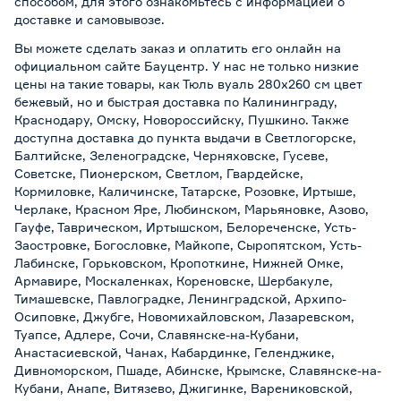
способом, для этого ознакомьтесь с информацией о
доставке и самовывозе
.
Вы можете сделать заказ и оплатить его онлайн на
официальном сайте Бауцентр. У нас не только низкие
цены на такие товары, как Тюль вуаль 280х260 см цвет
бежевый, но и быстрая доставка по Калининграду,
Краснодару, Омску, Новороссийску, Пушкино. Также
доступна доставка до пункта выдачи в Светлогорске,
Балтийске, Зеленоградске, Черняховске, Гусеве,
Советске, Пионерском, Светлом, Гвардейске,
Кормиловке, Каличинске, Татарске, Розовке, Иртыше,
Черлаке, Красном Яре, Любинском, Марьяновке, Азово,
Гауфе, Таврическом, Иртышском, Белореченске, Усть-
Заостровке, Богословке, Майкопе, Сыропятском, Усть-
Лабинске, Горьковском, Кропоткине, Нижней Омке,
Армавире, Москаленках, Кореновске, Шербакуле,
Тимашевске, Павлоградке, Ленинградской, Архипо-
Осиповке, Джубге, Новомихайловском, Лазаревском,
Туапсе, Адлере, Сочи, Славянске-на-Кубани,
Анастасиевской, Чанах, Кабардинке, Геленджике,
Дивноморском, Пшаде, Абинске, Крымске, Славянске-на-
Кубани, Анапе, Витязево, Джигинке, Варениковской,