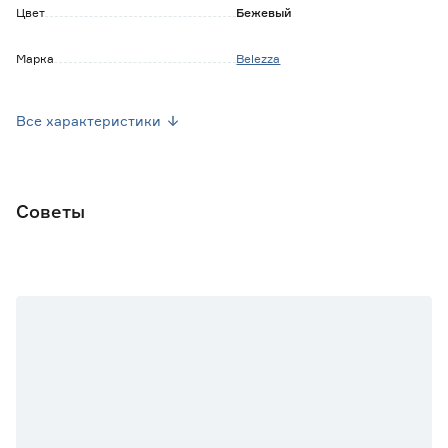
Цвет
Бежевый
Марка
Belezza
Страна производства
Россия
Все характеристики
Вес брутто (кг)
0.385
Тип ткани
Вуаль
Советы