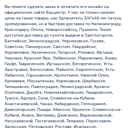
Вы можете сделать заказ и оплатить его онлайн на
официальном сайте Бауцентр. У нас не только низкие
цены на такие товары, как Удлинитель 3/4"х40 мм латунь
хромированная, но и быстрая доставка по Калининграду,
Краснодару, Омску, Новороссийску, Пушкино. Также
доступна доставка до пункта выдачи в Светлогорске,
Балтийске, Зеленоградске, Черняховске, Гусеве,
Советске, Пионерском, Светлом, Гвардейске,
Кормиловке, Каличинске, Татарске, Розовке, Иртыше,
Черлаке, Красном Яре, Любинском, Марьяновке, Азово,
Гауфе, Таврическом, Иртышском, Белореченске, Усть-
Заостровке, Богословке, Майкопе, Сыропятском, Усть-
Лабинске, Горьковском, Кропоткине, Нижней Омке,
Армавире, Москаленках, Кореновске, Шербакуле,
Тимашевске, Павлоградке, Ленинградской, Архипо-
Осиповке, Джубге, Новомихайловском, Лазаревском,
Туапсе, Адлере, Сочи, Славянске-на-Кубани,
Анастасиевской, Чанах, Кабардинке, Геленджике,
Дивноморском, Пшаде, Абинске, Крымске, Славянске-на-
Кубани, Анапе, Витязево, Джигинке, Варениковской,
Натухаевской, Гостагаевской, Темрюке, Переславле-
Залесском, Петровском, Ростове, Исилькуле,