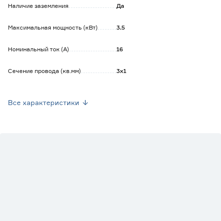
Наличие заземления
Да
Максимальная мощность (кВт)
3.5
Номинальный ток (А)
16
Сечение провода (кв.мм)
3х1
Наличие выключателя
Нет
Все характеристики
Вес брутто (кг)
0.295
Наличие USB
Нет
На катушке
Нет
На рамке
Нет
Степень защиты (IP)
20