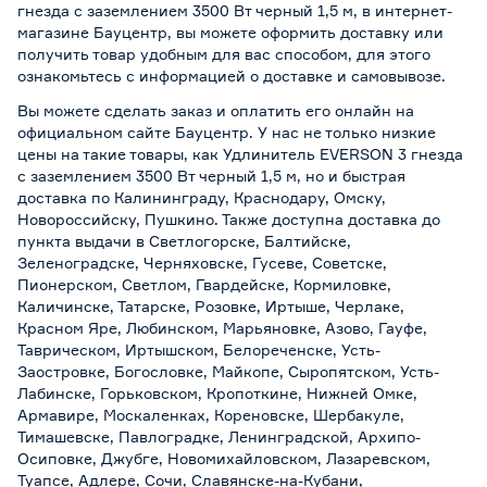
гнезда с заземлением 3500 Вт черный 1,5 м, в интернет-
магазине Бауцентр, вы можете оформить доставку или
получить товар удобным для вас способом, для этого
ознакомьтесь с информацией о
доставке и самовывозе
.
Вы можете сделать заказ и оплатить его онлайн на
официальном сайте Бауцентр. У нас не только низкие
цены на такие товары, как Удлинитель EVERSON 3 гнезда
с заземлением 3500 Вт черный 1,5 м, но и быстрая
доставка по Калининграду, Краснодару, Омску,
Новороссийску, Пушкино. Также доступна доставка до
пункта выдачи в Светлогорске, Балтийске,
Зеленоградске, Черняховске, Гусеве, Советске,
Пионерском, Светлом, Гвардейске, Кормиловке,
Каличинске, Татарске, Розовке, Иртыше, Черлаке,
Красном Яре, Любинском, Марьяновке, Азово, Гауфе,
Таврическом, Иртышском, Белореченске, Усть-
Заостровке, Богословке, Майкопе, Сыропятском, Усть-
Лабинске, Горьковском, Кропоткине, Нижней Омке,
Армавире, Москаленках, Кореновске, Шербакуле,
Тимашевске, Павлоградке, Ленинградской, Архипо-
Осиповке, Джубге, Новомихайловском, Лазаревском,
Туапсе, Адлере, Сочи, Славянске-на-Кубани,