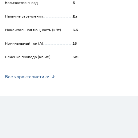
Количество гнёзд
5
Наличие заземления
Да
Максимальная мощность (кВт)
3.5
Номинальный ток (А)
16
Сечение провода (кв.мм)
3х1
Наличие выключателя
Да
Все характеристики
Вес брутто (кг)
0.57
Наличие USB
Нет
На катушке
Нет
На рамке
Нет