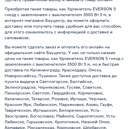
Приобретая такие товары, как Удлинитель EVERSON 5
гнезд с заземлением с выключателем 3500 Вт 5 м, в
интернет-магазине Бауцентр, вы можете оформить
доставку или получить товар удобным для вас способом,
для этого ознакомьтесь с информацией о
доставке и
самовывозе
.
Вы можете сделать заказ и оплатить его онлайн на
официальном сайте Бауцентр. У нас не только низкие
цены на такие товары, как Удлинитель EVERSON 5 гнезд с
заземлением с выключателем 3500 Вт 5 м, но и быстрая
доставка по Калининграду, Краснодару, Омску,
Новороссийску, Пушкино. Также доступна доставка до
пункта выдачи в Светлогорске, Балтийске,
Зеленоградске, Черняховске, Гусеве, Советске,
Пионерском, Светлом, Гвардейске, Кормиловке,
Каличинске, Татарске, Розовке, Иртыше, Черлаке,
Красном Яре, Любинском, Марьяновке, Азово, Гауфе,
Таврическом, Иртышском, Белореченске, Усть-
Заостровке, Богословке, Майкопе, Сыропятском, Усть-
Лабинске, Горьковском, Кропоткине, Нижней Омке,
Армавире, Москаленках, Кореновске, Шербакуле,