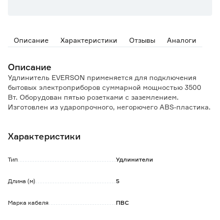
Описание
Характеристики
Отзывы
Аналоги
Описание
Удлинитель EVERSON применяется для подключения
бытовых электроприборов суммарной мощностью 3500
Вт. Оборудован пятью розетками с заземлением.
Изготовлен из ударопрочного, негорючего ABS-пластика.
Имеет кольцо на вилке для удобного извлечения из
розетки. Оснащен выключателем.
Характеристики
Тип
Удлинители
Длина (м)
5
Марка кабеля
ПВС