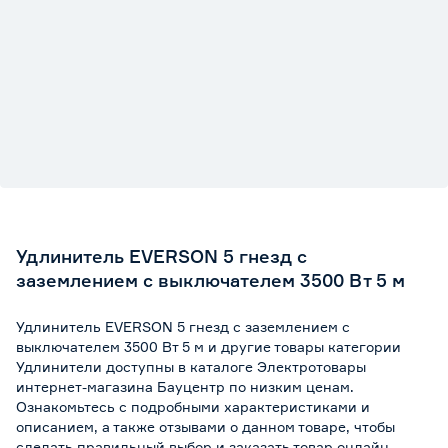
Степень защиты (IP)
20
Цвет
Белый
Марка
EVERSON
Страна производства
Россия
Поддержка Wi-Fi
Нет
Удлинитель EVERSON 5 гнезд с
заземлением с выключателем 3500 Вт 5 м
Удлинитель EVERSON 5 гнезд с заземлением с
выключателем 3500 Вт 5 м и другие товары категории
Удлинители доступны в каталоге Электротовары
интернет-магазина Бауцентр по низким ценам.
Ознакомьтесь с подробными характеристиками и
описанием, а также отзывами о данном товаре, чтобы
сделать правильный выбор и заказать товар онлайн.