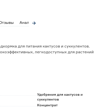
Отзывы
Аналоги
дкормка для питания кактусов и суккулентов.
окоэффективных, легкодоступных для растений
добства дозировки.
 растений;
неблагоприятным условиям среды и болезням;
Удобрения для кактусов и
суккулентов
Концентрат