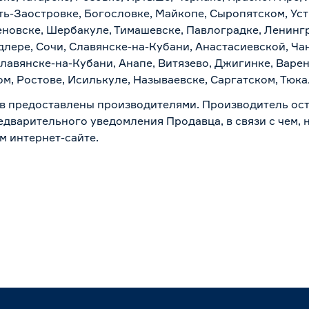
ть-Заостровке, Богословке, Майкопе, Сыропятском, Уст
новске, Шербакуле, Тимашевске, Павлоградке, Ленинг
лере, Сочи, Славянске-на-Кубани, Анастасиевской, Ча
лавянске-на-Кубани, Анапе, Витязево, Джигинке, Варен
м, Ростове, Исилькуле, Называевске, Саргатском, Тюк
в предоставлены производителями. Производитель ост
дварительного уведомления Продавца, в связи с чем, н
м интернет-сайте.