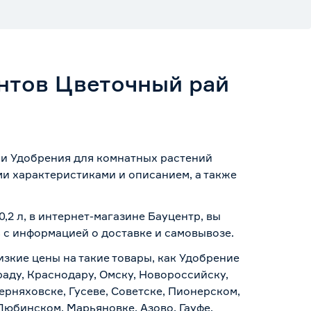
ентов Цветочный рай
рии Удобрения для комнатных растений
ми характеристиками и описанием, а также
,2 л, в интернет-магазине Бауцентр, вы
ь с информацией о
доставке и самовывозе
.
изкие цены на такие товары, как Удобрение
раду, Краснодару, Омску, Новороссийску,
ерняховске, Гусеве, Советске, Пионерском,
Любинском, Марьяновке, Азово, Гауфе,