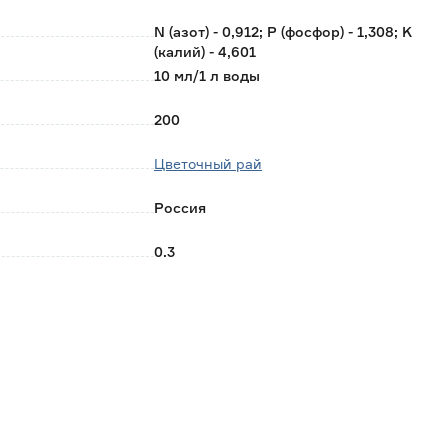
Готовым раствором полить растения.
необходимо снизить в 2-3 раза.
N (азот) - 0,912; P (фосфор) - 1,308; K
(калий) - 4,601
10 мл/1 л воды
200
Цветочный рай
Россия
0.3