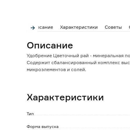
Описание
Характеристики
Советы
Описание
Удобрение Цветочный рай - минеральная по
Содержит сбалансированный комплекс выс
микроэлементов и солей.
Флакон оснащен мерным стаканчиком для у
Особенности и преимущества:
Характеристики
- способствует здоровому росту и развитию
- увеличивает сопротивляемость растений 
- быстрый и видимый эффект.
Тип
Способ применения:
Форма выпуска