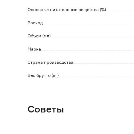
Растворить 10 мл концентрата в 1 л воды. 
С каждым поливом концентрацию удобрения 
Основные питательные вещества (%)
Расход
Объем (мл)
Марка
Страна производства
Вес брутто (кг)
Советы