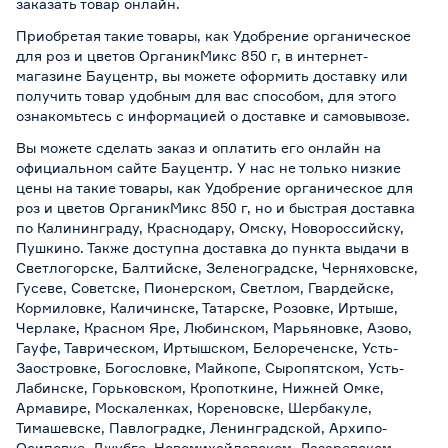
заказать товар онлайн.
Приобретая такие товары, как Удобрение органическое
для роз и цветов ОрганикМикс 850 г, в интернет-
магазине Бауцентр, вы можете оформить доставку или
получить товар удобным для вас способом, для этого
ознакомьтесь с информацией о
доставке и самовывозе
.
Вы можете сделать заказ и оплатить его онлайн на
официальном сайте Бауцентр. У нас не только низкие
цены на такие товары, как Удобрение органическое для
роз и цветов ОрганикМикс 850 г, но и быстрая доставка
по Калининграду, Краснодару, Омску, Новороссийску,
Пушкино. Также доступна доставка до пункта выдачи в
Светлогорске, Балтийске, Зеленоградске, Черняховске,
Гусеве, Советске, Пионерском, Светлом, Гвардейске,
Кормиловке, Каличинске, Татарске, Розовке, Иртыше,
Черлаке, Красном Яре, Любинском, Марьяновке, Азово,
Гауфе, Таврическом, Иртышском, Белореченске, Усть-
Заостровке, Богословке, Майкопе, Сыропятском, Усть-
Лабинске, Горьковском, Кропоткине, Нижней Омке,
Армавире, Москаленках, Кореновске, Шербакуле,
Тимашевске, Павлоградке, Ленинградской, Архипо-
Осиповке, Джубге, Новомихайловском, Лазаревском,