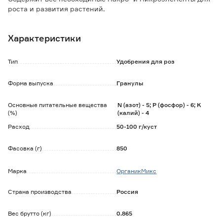
роста и развития растений.
Натуральные компоненты в грануле раскрываются
постепенно и обеспечивают растение питанием в течение
Характеристики
45 дней.
Особенности и преимущества:
Тип
Удобрения для роз
- увеличивает размер и количество бутонов;
- обеспечивает обильное и длительное цветение;
Форма выпуска
Гранулы
- уменьшает риск возникновения заболеваний;
- улучшает морозостойкость и иммунитет;
Основные питательные вещества
N (азот) - 5; P (фосфор) - 6; K
- восстанавливает плодородие почвы.
(%)
(калий) - 4
Способ применения:
Расход
50-100 г/куст
Разбросать гранулы по поверхности почвы вокруг
растения, замульчировать, обильно полить.
Фасовка (г)
850
Норма расхода для саженцев роз - 50 г/куст; розы - 80 г/
куст; пионы, декоративные цветы - 100 г/куст; цветущие
Марка
ОрганикМикс
растения в горшках - 5 г/1 л грунта.
Страна производства
Россия
Вес брутто (кг)
0.865