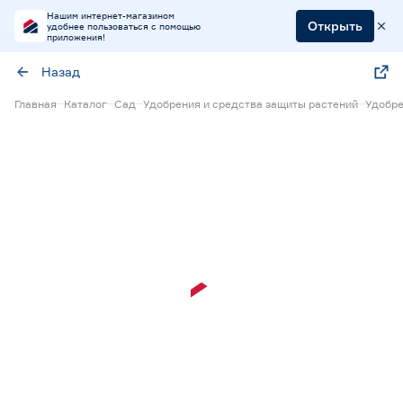
Нашим интернет-магазином
Открыть
удобнее пользоваться с помощью
приложения!
Назад
Главная
Каталог
Сад
Удобрения и средства защиты растений
Удобре