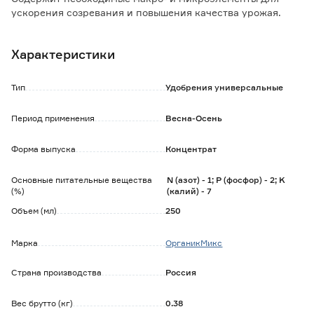
ускорения созревания и повышения качества урожая.
Применяется на стадии цветения, завязывания плодов и
плодоношения.
Характеристики
Особенности и преимущества:
- ускоряет созревание плодов;
Тип
Удобрения универсальные
- улучшает вкусовые качества и размер плодов;
- увеличивает количество плодовых почек на следующий
Период применения
Весна-Осень
год;
- обеспечивает обильное цветение;
Форма выпуска
Концентрат
- подготавливает растения к перезимовке.
Способ применения:
Основные питательные вещества
N (азот) - 1; P (фосфор) - 2; K
(%)
(калий) - 7
Перед использованием взболтать, возможен
естественный осадок.
Объем (мл)
250
Для подкормки развести 5 мл средства в 1 л воды.
Поливать растения удобрением 1 раз в 3 недели.
Марка
ОрганикМикс
Более подробную информацию о способе применения
можно найти в инструкции.
Страна производства
Россия
Вес брутто (кг)
0.38