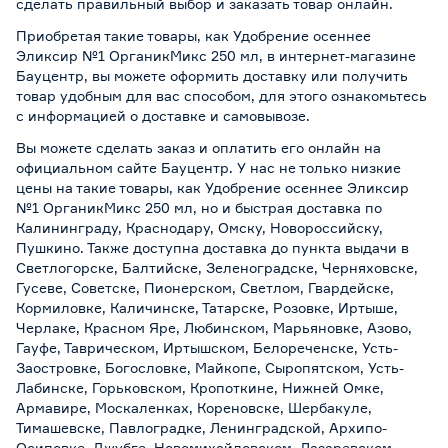
сделать правильный выбор и заказать товар онлайн.
Приобретая такие товары, как Удобрение осеннее
Эликсир №1 ОрганикМикс 250 мл, в интернет-магазине
Бауцентр, вы можете оформить доставку или получить
товар удобным для вас способом, для этого ознакомьтесь
с информацией о
доставке и самовывозе
.
Вы можете сделать заказ и оплатить его онлайн на
официальном сайте Бауцентр. У нас не только низкие
цены на такие товары, как Удобрение осеннее Эликсир
№1 ОрганикМикс 250 мл, но и быстрая доставка по
Калининграду, Краснодару, Омску, Новороссийску,
Пушкино. Также доступна доставка до пункта выдачи в
Светлогорске, Балтийске, Зеленоградске, Черняховске,
Гусеве, Советске, Пионерском, Светлом, Гвардейске,
Кормиловке, Каличинске, Татарске, Розовке, Иртыше,
Черлаке, Красном Яре, Любинском, Марьяновке, Азово,
Гауфе, Таврическом, Иртышском, Белореченске, Усть-
Заостровке, Богословке, Майкопе, Сыропятском, Усть-
Лабинске, Горьковском, Кропоткине, Нижней Омке,
Армавире, Москаленках, Кореновске, Шербакуле,
Тимашевске, Павлоградке, Ленинградской, Архипо-
Осиповке, Джубге, Новомихайловском, Лазаревском,