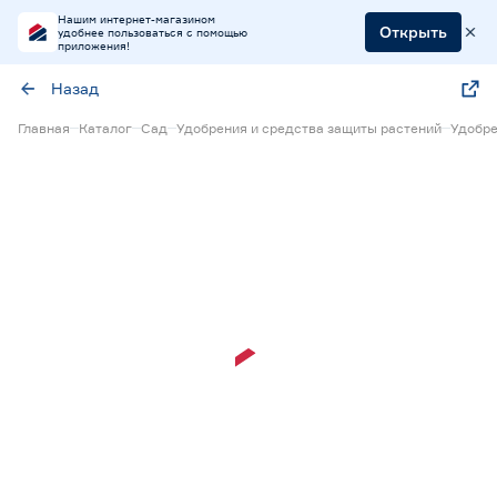
Нашим интернет-магазином
Открыть
удобнее пользоваться с помощью
приложения!
Назад
Главная
Каталог
Сад
Удобрения и средства защиты растений
Удобре