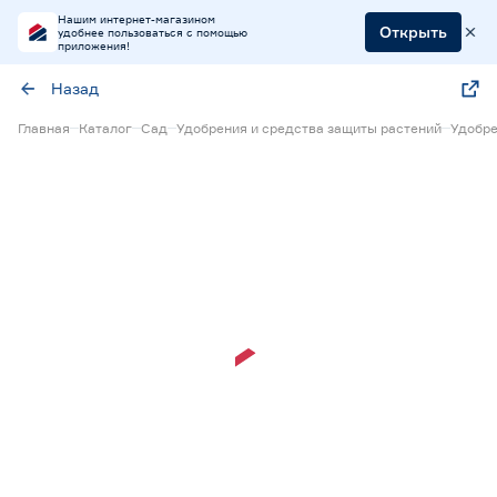
Нашим интернет-магазином
Открыть
удобнее пользоваться с помощью
приложения!
Назад
Главная
Каталог
Сад
Удобрения и средства защиты растений
Удобре