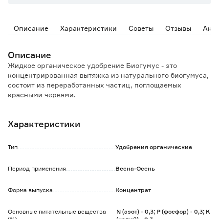
Описание
Характеристики
Советы
Отзывы
Ана
Описание
Жидкое органическое удобрение Биогумус - это
концентрированная вытяжка из натурального биогумуса,
состоит из переработанных частиц, поглощаемых
красными червями.
В составе все компоненты в растворенном состоянии:
большое количество ферментов, витаминов, почвенных
Характеристики
антибиотиков, питательные составы для здорового роста
растений.
Продолжительность действия биогумуса более 5 лет, не
Тип
Удобрения органические
обладает инертностью - растения реагируют на него
сразу.
Период применения
Весна-Осень
Удобрение можно применять с другими видами
подкормок - не подавляет, а усиливает их действие.
Форма выпуска
Концентрат
Передозировка или обжиг растений невозможен, так как
при производстве не применяются химические вещества
и добавки.
Основные питательные вещества
N (азот) - 0,3; P (фосфор) - 0,3; K