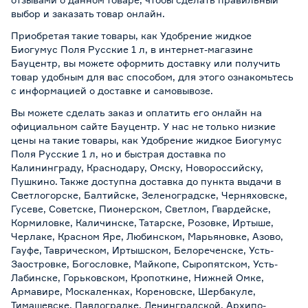
выбор и заказать товар онлайн.
Приобретая такие товары, как Удобрение жидкое
Биогумус Поля Русские 1 л, в интернет-магазине
Бауцентр, вы можете оформить доставку или получить
товар удобным для вас способом, для этого ознакомьтесь
с информацией о
доставке и самовывозе
.
Вы можете сделать заказ и оплатить его онлайн на
официальном сайте Бауцентр. У нас не только низкие
цены на такие товары, как Удобрение жидкое Биогумус
Поля Русские 1 л, но и быстрая доставка по
Калининграду, Краснодару, Омску, Новороссийску,
Пушкино. Также доступна доставка до пункта выдачи в
Светлогорске, Балтийске, Зеленоградске, Черняховске,
Гусеве, Советске, Пионерском, Светлом, Гвардейске,
Кормиловке, Каличинске, Татарске, Розовке, Иртыше,
Черлаке, Красном Яре, Любинском, Марьяновке, Азово,
Гауфе, Таврическом, Иртышском, Белореченске, Усть-
Заостровке, Богословке, Майкопе, Сыропятском, Усть-
Лабинске, Горьковском, Кропоткине, Нижней Омке,
Армавире, Москаленках, Кореновске, Шербакуле,
Тимашевске, Павлоградке, Ленинградской, Архипо-