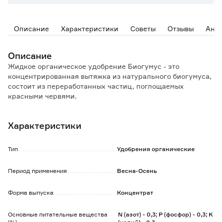
Описание
Характеристики
Советы
Отзывы
Ана
Описание
Жидкое органическое удобрение Биогумус - это
концентрированная вытяжка из натурального биогумуса,
состоит из переработанных частиц, поглощаемых
красными червями.
В составе все компоненты в растворенном состоянии:
большое количество ферментов, витаминов, почвенных
Характеристики
антибиотиков, питательные составы для здорового роста
растений.
Продолжительность действия биогумуса более 5 лет, не
Тип
Удобрения органические
обладает инертностью - растения реагируют на него
сразу.
Период применения
Весна-Осень
Удобрение можно применять с другими видами
подкормок - не подавляет, а усиливает их действие.
Форма выпуска
Концентрат
Передозировка или обжиг растений невозможен, так как
при производстве не применяются химические вещества
и добавки.
Основные питательные вещества
N (азот) - 0,3; P (фосфор) - 0,3; K