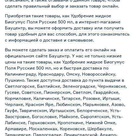
сделать правильный выбор и заказать товар онлайн.
Приобретая такие товары, как Удобрение жидкое
Биогумус Поля Русские 500 мл, в интернет-магазине
Бауцентр, вы можете оформить доставку или получить
товар удобным для вас способом, для этого ознакомьтесь
с информацией о
доставке и самовывозе
.
Вы можете сделать заказ и оплатить его онлайн на
официальном сайте Бауцентр. У нас не только низкие
цены на такие товары, как Удобрение жидкое Биогумус
Поля Русские 500 мл, но и быстрая доставка по
Калининграду, Краснодару, Омску, Новороссийску,
Пушкино. Также доступна доставка до пункта выдачи в
Светлогорске, Балтийске, Зеленоградске, Черняховске,
Гусеве, Советске, Пионерском, Светлом, Гвардейске,
Кормиловке, Каличинске, Татарске, Розовке, Иртыше,
Черлаке, Красном Яре, Любинском, Марьяновке, Азово,
Гауфе, Таврическом, Иртышском, Белореченске, Усть-
Заостровке, Богословке, Майкопе, Сыропятском, Усть-
Лабинске, Горьковском, Кропоткине, Нижней Омке,
Армавире, Москаленках, Кореновске, Шербакуле,
Тимашевске, Павлоградке, Ленинградской, Архипо-