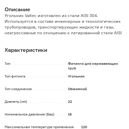
Описание
Угольник Valtec изготовлен из стали AISI 304.
Используется в составе инженерных и технологических
трубопроводов, транспортирующих жидкости и газы,
неагрессивные по отношению к легированной стали AISI
304.
Характеристики
Фитинг рассчитан на обжатие с помощью пресс-
инструмента V-профиля.
Тип
Фитинги для нержавеющих
труб
Тип фитинга
Угольник
Тип соединения
Обжимной
Диаметр (мм)
22
Номинальное давление (Бар)
16
Максимальная температура применения
120