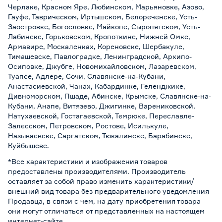
Черлаке, Красном Яре, Любинском, Марьяновке, Азово,
Гауфе, Таврическом, Иртышском, Белореченске, Усть-
Заостровке, Богословке, Майкопе, Сыропятском, Усть-
Лабинске, Горьковском, Кропоткине, Нижней Омке,
Армавире, Москаленках, Кореновске, Шербакуле,
Тимашевске, Павлоградке, Ленинградской, Архипо-
Осиповке, Джубге, Новомихайловском, Лазаревском,
Туапсе, Адлере, Сочи, Славянске-на-Кубани,
Анастасиевской, Чанах, Кабардинке, Геленджике,
Дивноморском, Пшаде, Абинске, Крымске, Славянске-на-
Кубани, Анапе, Витязево, Джигинке, Варениковской,
Натухаевской, Гостагаевской, Темрюке, Переславле-
Залесском, Петровском, Ростове, Исилькуле,
Называевске, Саргатском, Тюкалинске, Барабинске,
Куйбышеве.
*Все характеристики и изображения товаров
предоставлены производителями. Производитель
оставляет за собой право изменить характеристики/
внешний вид товара без предварительного уведомления
Продавца, в связи с чем, на дату приобретения товара
они могут отличаться от представленных на настоящем
интернет-сайте.