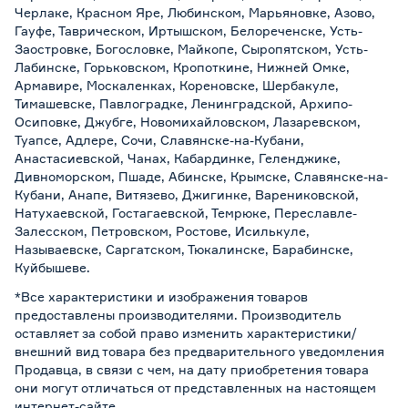
Черлаке, Красном Яре, Любинском, Марьяновке, Азово,
Гауфе, Таврическом, Иртышском, Белореченске, Усть-
Заостровке, Богословке, Майкопе, Сыропятском, Усть-
Лабинске, Горьковском, Кропоткине, Нижней Омке,
Армавире, Москаленках, Кореновске, Шербакуле,
Тимашевске, Павлоградке, Ленинградской, Архипо-
Осиповке, Джубге, Новомихайловском, Лазаревском,
Туапсе, Адлере, Сочи, Славянске-на-Кубани,
Анастасиевской, Чанах, Кабардинке, Геленджике,
Дивноморском, Пшаде, Абинске, Крымске, Славянске-на-
Кубани, Анапе, Витязево, Джигинке, Варениковской,
Натухаевской, Гостагаевской, Темрюке, Переславле-
Залесском, Петровском, Ростове, Исилькуле,
Называевске, Саргатском, Тюкалинске, Барабинске,
Куйбышеве.
*Все характеристики и изображения товаров
предоставлены производителями. Производитель
оставляет за собой право изменить характеристики/
внешний вид товара без предварительного уведомления
Продавца, в связи с чем, на дату приобретения товара
они могут отличаться от представленных на настоящем
интернет-сайте.