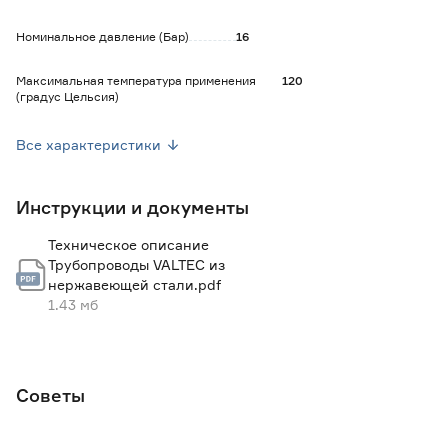
Номинальное давление (Бар)
16
Максимальная температура применения
120
(градус Цельсия)
Материал
Нержавеющая сталь
Все характеристики
Марка
Valtec
Инструкции и документы
Страна производства
Китай
Техническое описание
Вес брутто (кг)
0.084
Трубопроводы VALTEC из
нержавеющей стали.pdf
1.43 мб
Советы