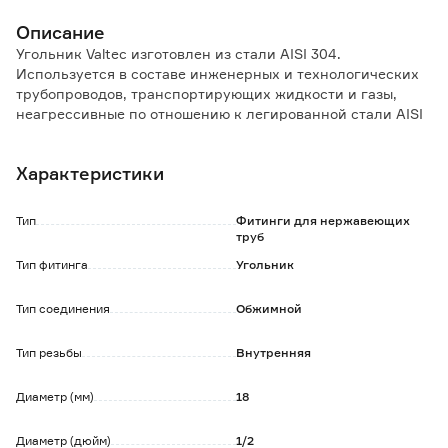
Описание
Угольник Valtec изготовлен из стали AISI 304.
Используется в составе инженерных и технологических
трубопроводов, транспортирующих жидкости и газы,
неагрессивные по отношению к легированной стали AISI
304.
Характеристики
Фитинг рассчитан на обжатие с помощью пресс-
инструмента V-профиля.
Тип
Фитинги для нержавеющих
труб
Тип фитинга
Угольник
Тип соединения
Обжимной
Тип резьбы
Внутренняя
Диаметр (мм)
18
Диаметр (дюйм)
1/2