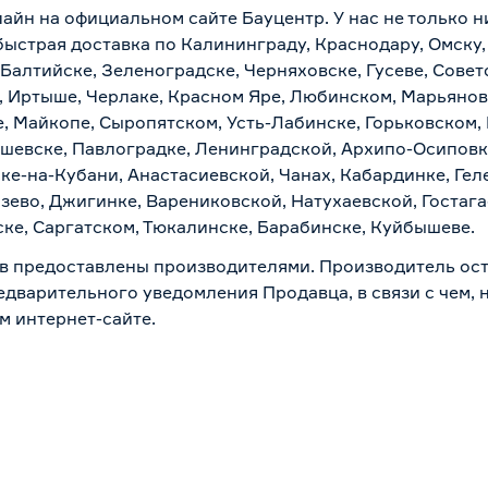
лайн на официальном сайте Бауцентр. У нас не только н
 быстрая доставка по Калининграду, Краснодару, Омску
 Балтийске, Зеленоградске, Черняховске, Гусеве, Совет
, Иртыше, Черлаке, Красном Яре, Любинском, Марьяновк
е, Майкопе, Сыропятском, Усть-Лабинске, Горьковском,
ашевске, Павлоградке, Ленинградской, Архипо-Осиповк
ске-на-Кубани, Анастасиевской, Чанах, Кабардинке, Ге
зево, Джигинке, Варениковской, Натухаевской, Гостаг
ске, Саргатском, Тюкалинске, Барабинске, Куйбышеве.
в предоставлены производителями. Производитель ост
дварительного уведомления Продавца, в связи с чем, н
м интернет-сайте.