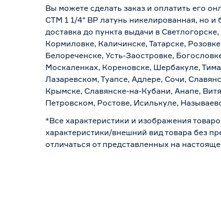
Вы можете сделать заказ и оплатить его он
СТМ 1 1/4" ВР латунь никелированная, но и
доставка до пункта выдачи в Светлогорске,
Кормиловке, Каличинске, Татарске, Розовке
Белореченске, Усть-Заостровке, Богословк
Москаленках, Кореновске, Шербакуле, Тим
Лазаревском, Туапсе, Адлере, Сочи, Славян
Крымске, Славянске-на-Кубани, Анапе, Витя
Петровском, Ростове, Исилькуле, Называев
*Все характеристики и изображения товаро
характеристики/внешний вид товара без пре
отличаться от представленных на настояще