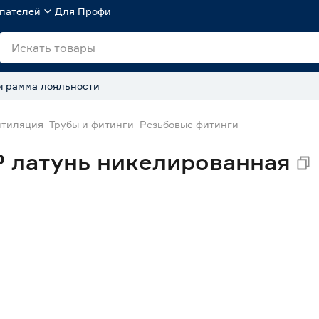
пателей
Для Профи
грамма лояльности
нтиляция
Трубы и фитинги
Резьбовые фитинги
Р латунь никелированная