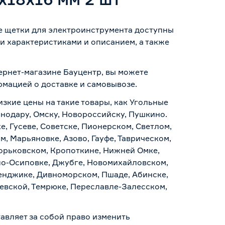
ые щетки для электроинструмента доступны
и характеристиками и описанием, а также
тернет-магазине Бауцентр, вы можете
ормацией о
доставке и самовывозе
.
изкие цены на такие товары, как Угольные
снодару, Омску, Новороссийску, Пушкино.
, Гусеве, Советске, Пионерском, Светлом,
, Марьяновке, Азово, Гауфе, Таврическом,
Горьковском, Кропоткине, Нижней Омке,
по-Осиповке, Джубге, Новомихайловском,
ленджике, Дивноморском, Пшаде, Абинске,
аевской, Темрюке, Переславле-Залесском,
авляет за собой право изменить