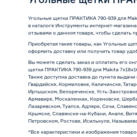
Для фрезеров
Для торцовочных пил
Угольные щетки ПРАКТИКА 790-939 для Maki
в каталоге Инструменты интернет-магазина
Для отрезных пил
отзывами о данном товаре, чтобы сделать п
Приобретая такие товары, как Угольные щет
Для ленточных пил
оформить доставку или получить товар удо
Для воздуходувок
Вы можете сделать заказ и оплатить его он
щетки ПРАКТИКА 790-939 для Makita 7x18x16
Марка
Также доступна доставка до пункта выдачи 
Гвардейске, Кормиловке, Каличинске, Татар
Страна производства
Иртышском, Белореченске, Усть-Заостровке
Вес брутто (кг)
Армавире, Москаленках, Кореновске, Шерба
Лазаревском, Туапсе, Адлере, Сочи, Славян
Крымске, Славянске-на-Кубани, Анапе, Витя
Петровском, Ростове, Исилькуле, Называев
*Все характеристики и изображения товаро