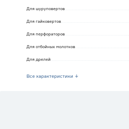
Для шуруповертов
Для гайковертов
Для перфораторов
Для отбойных молотков
Для дрелей
Для строительных миксеров
Все характеристики
Для циркулярных пил
Для электроплиткорезов
Для электролобзиков
Для сабельных пил