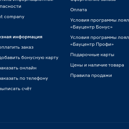
пасности
Оплата
t сompany
Условия программы лоя
«Бауцентр Бонус»
езная информация
Условия программы лоя
«Бауцентр Профи»
оплатить заказ
Подарочные карты
добавить бонусную карту
Цены и наличие товара
заказать онлайн
Правила продажи
заказать по телефону
выписать счёт