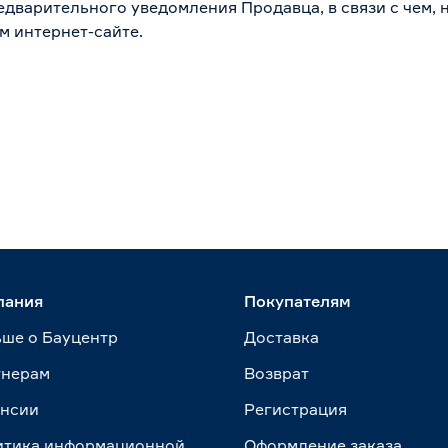
дварительного уведомления Продавца, в связи с чем, н
м интернет-сайте.
пания
Покупателям
ше о Бауцентр
Доставка
тнерам
Возврат
ансии
Регистрация
итика информационной
Оформление заказа