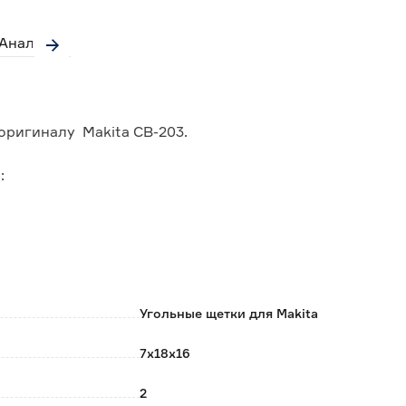
Аналоги
ригиналу Makita CB-203.
:
903R, KP312S, LC1230, MT240, MT241, MT360, MT362,
, RP2301FC.
Угольные щетки для Makita
7x18x16
2