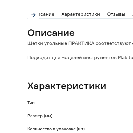
Описание
Характеристики
Отзывы
Описание
Щетки угольные ПРАКТИКА соответствуют о
Подходят для моделей инструментов Makita
2414B, 2414NB, 3612, 3612C, 5103R, 5143R, 6
MT92A, MT92B, RP1800F, RP1801F, RP2300FC
Характеристики
Тип
Размер (мм)
Количество в упаковке (шт)