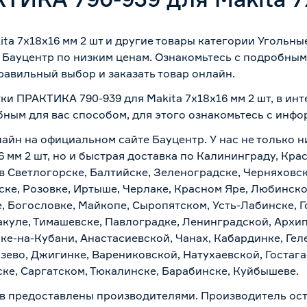
Да
ta 7x18x16 мм 2 шт и другие товары категории Угольн
Нет
 Бауцентр по низким ценам. Ознакомьтесь с подробным
Нет
равильный выбор и заказать товар онлайн.
ки ПРАКТИКА 790-939 для Makita 7x18x16 мм 2 шт, в ин
Нет
бным для вас способом, для этого ознакомьтесь с инф
Нет
лайн на официальном сайте Бауцентр. У нас не только н
 мм 2 шт, но и быстрая доставка по Калининграду, Кра
ПРАКТИКА
в Светлогорске, Балтийске, Зеленоградске, Черняховске
ске, Розовке, Иртыше, Черлаке, Красном Яре, Любинском
Китай
, Богословке, Майкопе, Сыропятском, Усть-Лабинске, 
куле, Тимашевске, Павлоградке, Ленинградской, Архи
0.015
ске-на-Кубани, Анастасиевской, Чанах, Кабардинке, Ге
зево, Джигинке, Варениковской, Натухаевской, Гостаг
ске, Саргатском, Тюкалинске, Барабинске, Куйбышеве.
в предоставлены производителями. Производитель ост