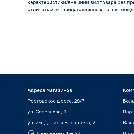
характеристики/внешний вид товара без пре
отличаться от представленных на настояще
Адреса магазинов
Ком
Ростовское шоссе, 28/7
Боль
ул. Селезнева, 4
Пар
ул. им. Данилы Волкореза, 2
Вак
Ежедневно 8 — 22
Пол