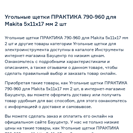
Для щеточных шлифмашин
Нет
Угольные щетки ПРАКТИКА 790-960 для
Для эксцентриковых шлифмашин
Нет
Makita 5х11х17 мм 2 шт
Для рубанков
Нет
Угольные щетки ПРАКТИКА 790-960 для Makita 5х11х17 мм
2 шт и другие товары категории Угольные щетки для
Для электроножниц по металлу
Нет
электроинструмента доступны в каталоге Инструменты
интернет-магазина Бауцентр по низким ценам.
Для штроборезов
Нет
Ознакомьтесь с подробными характеристиками и
описанием, а также отзывами о данном товаре, чтобы
Для фрезеров
Да
сделать правильный выбор и заказать товар онлайн.
Приобретая такие товары, как Угольные щетки ПРАКТИКА
Для торцовочных пил
Да
790-960 для Makita 5х11х17 мм 2 шт, в интернет-магазине
Бауцентр, вы можете оформить доставку или получить
Для отрезных пил
Нет
товар удобным для вас способом, для этого ознакомьтесь
с информацией о
доставке и самовывозе
.
Для ленточных пил
Нет
Вы можете сделать заказ и оплатить его онлайн на
официальном сайте Бауцентр. У нас не только низкие
Для воздуходувок
Нет
цены на такие товары, как Угольные щетки ПРАКТИКА