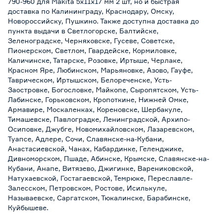
790-960 для Makita 5х11х17 мм 2 шт, но и быстрая
Марка
ПРАКТИКА
доставка по Калининграду, Краснодару, Омску,
Новороссийску, Пушкино. Также доступна доставка до
Страна производства
Китай
пункта выдачи в Светлогорске, Балтийске,
Зеленоградске, Черняховске, Гусеве, Советске,
Вес брутто (кг)
0.015
Пионерском, Светлом, Гвардейске, Кормиловке,
Каличинске, Татарске, Розовке, Иртыше, Черлаке,
Красном Яре, Любинском, Марьяновке, Азово, Гауфе,
Таврическом, Иртышском, Белореченске, Усть-
Заостровке, Богословке, Майкопе, Сыропятском, Усть-
Лабинске, Горьковском, Кропоткине, Нижней Омке,
Армавире, Москаленках, Кореновске, Шербакуле,
Тимашевске, Павлоградке, Ленинградской, Архипо-
Осиповке, Джубге, Новомихайловском, Лазаревском,
Туапсе, Адлере, Сочи, Славянске-на-Кубани,
Анастасиевской, Чанах, Кабардинке, Геленджике,
Дивноморском, Пшаде, Абинске, Крымске, Славянске-на-
Кубани, Анапе, Витязево, Джигинке, Варениковской,
Натухаевской, Гостагаевской, Темрюке, Переславле-
Залесском, Петровском, Ростове, Исилькуле,
Называевске, Саргатском, Тюкалинске, Барабинске,
Куйбышеве.