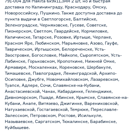
791-004 для Makita 6x9x11,3мм 2 шт, но и быстрая
Марка
ПРАКТИКА
доставка по Калининграду, Краснодару, Омску,
Новороссийску, Пушкино. Также доступна доставка до
Страна производства
Китай
пункта выдачи в Светлогорске, Балтийске,
Зеленоградске, Черняховске, Гусеве, Советске,
Вес брутто (кг)
0.05
Пионерском, Светлом, Гвардейске, Кормиловке,
Каличинске, Татарске, Розовке, Иртыше, Черлаке,
Красном Яре, Любинском, Марьяновке, Азово, Гауфе,
Таврическом, Иртышском, Белореченске, Усть-
Заостровке, Богословке, Майкопе, Сыропятском, Усть-
Лабинске, Горьковском, Кропоткине, Нижней Омке,
Армавире, Москаленках, Кореновске, Шербакуле,
Тимашевске, Павлоградке, Ленинградской, Архипо-
Осиповке, Джубге, Новомихайловском, Лазаревском,
Туапсе, Адлере, Сочи, Славянске-на-Кубани,
Анастасиевской, Чанах, Кабардинке, Геленджике,
Дивноморском, Пшаде, Абинске, Крымске, Славянске-на-
Кубани, Анапе, Витязево, Джигинке, Варениковской,
Натухаевской, Гостагаевской, Темрюке, Переславле-
Залесском, Петровском, Ростове, Исилькуле,
Называевске, Саргатском, Тюкалинске, Барабинске,
Куйбышеве.