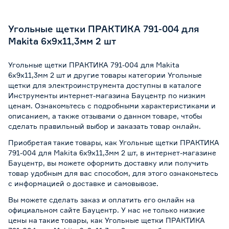
Для щеточных шлифмашин
Нет
Угольные щетки ПРАКТИКА 791-004 для
Для эксцентриковых шлифмашин
Да
Makita 6x9x11,3мм 2 шт
Для рубанков
Нет
Угольные щетки ПРАКТИКА 791-004 для Makita
6x9x11,3мм 2 шт и другие товары категории Угольные
Для электроножниц по металлу
Нет
щетки для электроинструмента доступны в каталоге
Инструменты интернет-магазина Бауцентр по низким
Для штроборезов
Нет
ценам. Ознакомьтесь с подробными характеристиками и
описанием, а также отзывами о данном товаре, чтобы
Для фрезеров
Нет
сделать правильный выбор и заказать товар онлайн.
Приобретая такие товары, как Угольные щетки ПРАКТИКА
Для торцовочных пил
Нет
791-004 для Makita 6x9x11,3мм 2 шт, в интернет-магазине
Бауцентр, вы можете оформить доставку или получить
Для отрезных пил
Нет
товар удобным для вас способом, для этого ознакомьтесь
с информацией о
доставке и самовывозе
.
Для ленточных пил
Нет
Вы можете сделать заказ и оплатить его онлайн на
официальном сайте Бауцентр. У нас не только низкие
Для воздуходувок
Нет
цены на такие товары, как Угольные щетки ПРАКТИКА