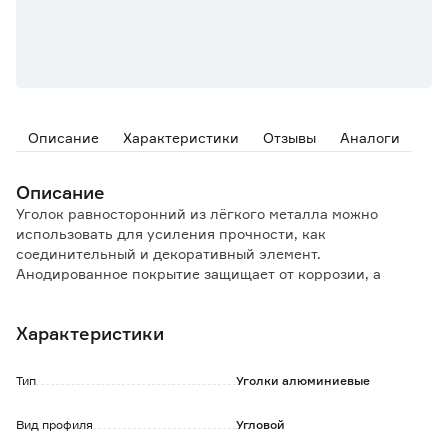
Описание
Характеристики
Отзывы
Аналоги
Описание
Уголок равносторонний из лёгкого металла можно
использовать для усиления прочности, как
соединительный и декоративный элемент.
Анодированное покрытие защищает от коррозии, а
материал сочетает в себе легкость, эластичность и
высокую прочность.
Характеристики
Профиль устойчив к атмосферному воздействию,
ультрафиолетовому излучению, подходит для
внутреннего и наружного использования.
Тип
Уголки алюминиевые
В процессе изготовления изделие прошло механическую
обработку шлифованием, которое придало профилю
Вид профиля
Угловой
гладкую поверхность.