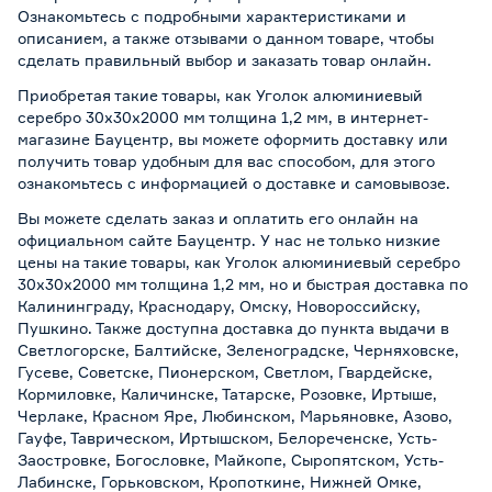
Ознакомьтесь с подробными характеристиками и
описанием, а также отзывами о данном товаре, чтобы
сделать правильный выбор и заказать товар онлайн.
Приобретая такие товары, как Уголок алюминиевый
серебро 30х30х2000 мм толщина 1,2 мм, в интернет-
магазине Бауцентр, вы можете оформить доставку или
получить товар удобным для вас способом, для этого
ознакомьтесь с информацией о
доставке и самовывозе
.
Вы можете сделать заказ и оплатить его онлайн на
официальном сайте Бауцентр. У нас не только низкие
цены на такие товары, как Уголок алюминиевый серебро
30х30х2000 мм толщина 1,2 мм, но и быстрая доставка по
Калининграду, Краснодару, Омску, Новороссийску,
Пушкино. Также доступна доставка до пункта выдачи в
Светлогорске, Балтийске, Зеленоградске, Черняховске,
Гусеве, Советске, Пионерском, Светлом, Гвардейске,
Кормиловке, Каличинске, Татарске, Розовке, Иртыше,
Черлаке, Красном Яре, Любинском, Марьяновке, Азово,
Гауфе, Таврическом, Иртышском, Белореченске, Усть-
Заостровке, Богословке, Майкопе, Сыропятском, Усть-
Лабинске, Горьковском, Кропоткине, Нижней Омке,