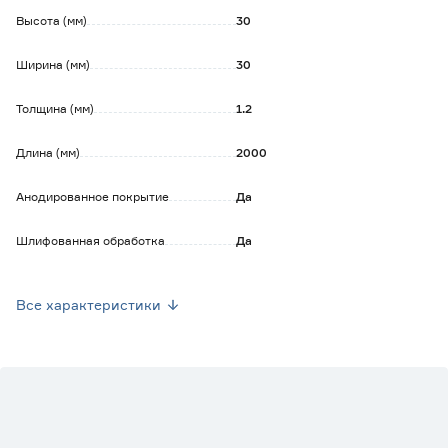
Высота (мм)
30
Ширина (мм)
30
Толщина (мм)
1.2
Длина (мм)
2000
Анодированное покрытие
Да
Шлифованная обработка
Да
Страна производства
Россия
Все характеристики
Вес брутто (кг)
0.384