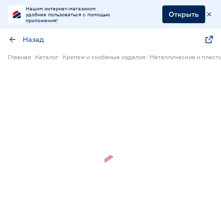
Нашим интернет-магазином
Открыть
удобнее пользоваться с помощью
приложения!
Назад
Главная
Каталог
Крепеж и скобяные изделия
Металлические и пласт