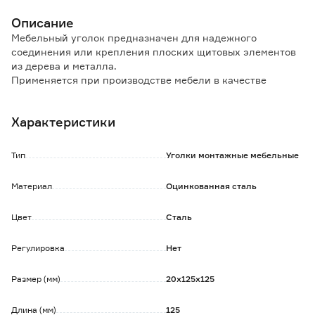
Описание
Мебельный уголок предназначен для надежного
соединения или крепления плоских щитовых элементов
из дерева и металла.
Применяется при производстве мебели в качестве
крепежа для декоративных элементов, а также для
фиксации на стенах мебельных конструкций небольшого
Характеристики
размера - стеллажей, полок и т.д.
Преимущества:
Тип
Уголки монтажные мебельные
Отверстия с коническим углублениями для саморезов.
Оцинковка защищает от коррозии.
Материал
Оцинкованная сталь
Крепится при помощи шурупов или мебельных гвоздей.
Цвет
Сталь
Регулировка
Нет
Размер (мм)
20х125х125
Длина (мм)
125