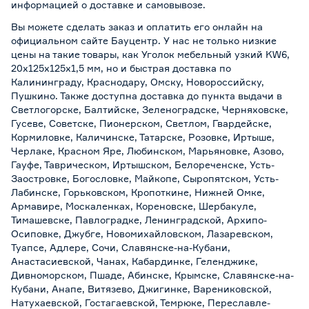
информацией о
доставке и самовывозе
.
Вы можете сделать заказ и оплатить его онлайн на
официальном сайте Бауцентр. У нас не только низкие
цены на такие товары, как Уголок мебельный узкий KW6,
20х125х125х1,5 мм, но и быстрая доставка по
Калининграду, Краснодару, Омску, Новороссийску,
Пушкино. Также доступна доставка до пункта выдачи в
Светлогорске, Балтийске, Зеленоградске, Черняховске,
Гусеве, Советске, Пионерском, Светлом, Гвардейске,
Кормиловке, Каличинске, Татарске, Розовке, Иртыше,
Черлаке, Красном Яре, Любинском, Марьяновке, Азово,
Гауфе, Таврическом, Иртышском, Белореченске, Усть-
Заостровке, Богословке, Майкопе, Сыропятском, Усть-
Лабинске, Горьковском, Кропоткине, Нижней Омке,
Армавире, Москаленках, Кореновске, Шербакуле,
Тимашевске, Павлоградке, Ленинградской, Архипо-
Осиповке, Джубге, Новомихайловском, Лазаревском,
Туапсе, Адлере, Сочи, Славянске-на-Кубани,
Анастасиевской, Чанах, Кабардинке, Геленджике,
Дивноморском, Пшаде, Абинске, Крымске, Славянске-на-
Кубани, Анапе, Витязево, Джигинке, Варениковской,
Натухаевской, Гостагаевской, Темрюке, Переславле-