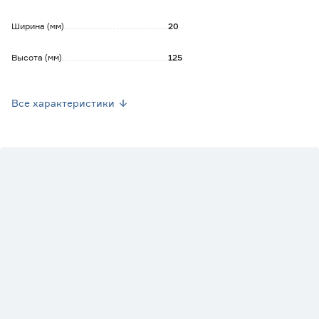
Ширина (мм)
20
Высота (мм)
125
Толщина (мм)
1.5
Все характеристики
Угол (градусы)
90
Марка
Роскреп
Страна производства
Россия
Вес брутто (кг)
0.195