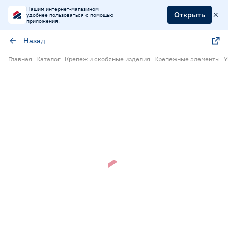
Нашим интернет-магазином
Открыть
удобнее пользоваться с помощью
приложения!
Назад
Главная
Каталог
Крепеж и скобяные изделия
Крепежные элементы
У