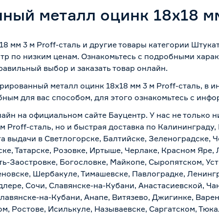
ный металл оцинк 18x18 мм 
 мм 3 м Proff-сталь и другие товары категории Штука
р по низким ценам. Ознакомьтесь с подробными харак
равильный выбор и заказать товар онлайн.
рированный металл оцинк 18x18 мм 3 м Proff-сталь, в 
бным для вас способом, для этого ознакомьтесь с инф
айн на официальном сайте Бауцентр. У нас не только н
 Proff-сталь, но и быстрая доставка по Калининграду,
а выдачи в Светлогорске, Балтийске, Зеленоградске, Ч
ке, Татарске, Розовке, Иртыше, Черлаке, Красном Яре, 
ть-Заостровке, Богословке, Майкопе, Сыропятском, Уст
новске, Шербакуле, Тимашевске, Павлоградке, Ленинг
лере, Сочи, Славянске-на-Кубани, Анастасиевской, Ча
лавянске-на-Кубани, Анапе, Витязево, Джигинке, Варен
м, Ростове, Исилькуле, Называевске, Саргатском, Тюк