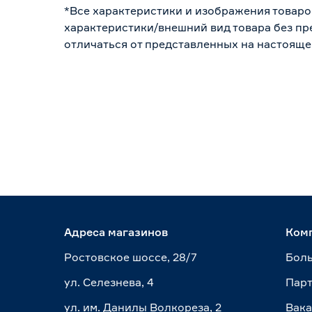
*Все характеристики и изображения товаро
характеристики/внешний вид товара без пре
отличаться от представленных на настояще
Адреса магазинов
Ком
Ростовское шоссе, 28/7
Боль
ул. Селезнева, 4
Пар
ул. им. Данилы Волкореза, 2
Вак