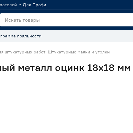
пателей
Для Профи
грамма лояльности
я штукатурных работ
Штукатурные маяки и уголки
й металл оцинк 18x18 мм 3