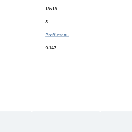
18x18
3
Proff-сталь
0.147