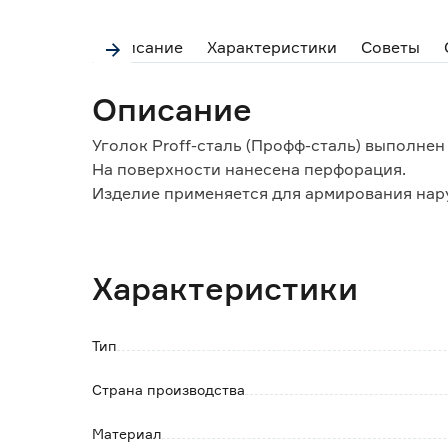
Описание
Характеристики
Советы
Описание
Уголок Proff-сталь (Профф-сталь) выполнен
На поверхности нанесена перфорация.
Изделие применяется для армирования нару
геометрию.
Элемент монтируется при шпаклевании соо
Зачистка и финишная отделка осуществляе
Характеристики
Тип
Страна производства
Материал