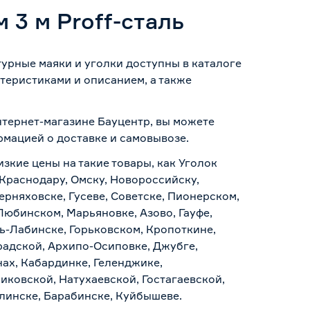
3 м Proff-сталь
турные маяки и уголки доступны в каталоге
теристиками и описанием, а также
интернет-магазине Бауцентр, вы можете
ормацией о
доставке и самовывозе
.
изкие цены на такие товары, как Уголок
 Краснодару, Омску, Новороссийску,
ерняховске, Гусеве, Советске, Пионерском,
Любинском, Марьяновке, Азово, Гауфе,
ь-Лабинске, Горьковском, Кропоткине,
радской, Архипо-Осиповке, Джубге,
нах, Кабардинке, Геленджике,
иковской, Натухаевской, Гостагаевской,
алинске, Барабинске, Куйбышеве.