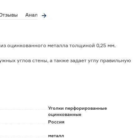
Отзывы
Аналоги
 из оцинкованного металла толщиной 0,25 мм.
жных углов стены, а также задает углу правильную
тветствующей поверхности.
тся после полного высыхания шпаклёвки.
Уголки перфорированные
оцинкованные
Россия
металл