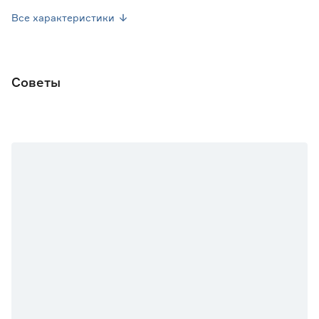
Высота растения (см)
22
Все характеристики
Марка
Гавриш
Страна производства
Россия
Советы
Вес брутто (кг)
0.004