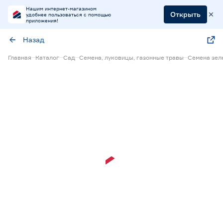
Нашим интернет-магазином
Открыть
удобнее пользоваться с помощью
приложения!
Назад
Главная
Каталог
Сад
Семена, луковицы, газонные травы
Семена зел