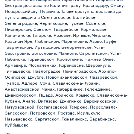
быстрая доставка по Калининграду, Краснодару, Омску,
Новороссийску, Пушкино. Также доступна доставка до
пункта выдачи в Светлогорске, Балтийске,
Зеленоградске, Черняховске, Гусеве, Советске,
Пионерском, Светлом, Гвардейске, Кормиловке,
Каличинске, Татарске, Розовке, Иртыше, Черлаке,
Красном Яре, Любинском, Марьяновке, Азово, Гауфе,
Таврическом, Иртышском, Белореченске, Усть-
Заостровке, Богословке, Майкопе, Сыропятском, Усть-
Лабинске, Горьковском, Кропоткине, Нижней Омке,
Армавире, Москаленках, Кореновске, Шербакуле,
Тимашевске, Павлоградке, Ленинградской, Архипо-
Осиповке, Джубге, Новомихайловском, Лазаревском,
Туапсе, Адлере, Сочи, Славянске-на-Кубани,
Анастасиевской, Чанах, Кабардинке, Геленджике,
Дивноморском, Пшаде, Абинске, Крымске, Славянске-на-
Кубани, Анапе, Витязево, Джигинке, Варениковской,
Натухаевской, Гостагаевской, Темрюке, Переславле-
Залесском, Петровском, Ростове, Исилькуле,
Называевске, Саргатском, Тюкалинске, Барабинске,
Куйбышеве.