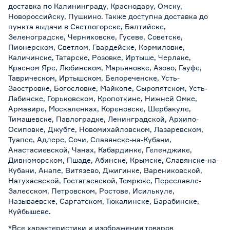
доставка по Калининграду, Краснодару, Омску,
Новороссийску, Пушкино. Также доступна доставка до
пункта выдачи в Светлогорске, Балтийске,
Зеленоградске, Черняховске, Гусеве, Советске,
Пионерском, Светлом, Гвардейске, Кормиловке,
Каличинске, Татарске, Розовке, Иртыше, Черлаке,
Красном Яре, Любинском, Марьяновке, Азово, Гауфе,
Таврическом, Иртышском, Белореченске, Усть-
Заостровке, Богословке, Майкопе, Сыропятском, Усть-
Лабинске, Горьковском, Кропоткине, Нижней Омке,
Армавире, Москаленках, Кореновске, Шербакуле,
Тимашевске, Павлоградке, Ленинградской, Архипо-
Осиповке, Джубге, Новомихайловском, Лазаревском,
Туапсе, Адлере, Сочи, Славянске-на-Кубани,
Анастасиевской, Чанах, Кабардинке, Геленджике,
Дивноморском, Пшаде, Абинске, Крымске, Славянске-на-
Кубани, Анапе, Витязево, Джигинке, Варениковской,
Натухаевской, Гостагаевской, Темрюке, Переславле-
Залесском, Петровском, Ростове, Исилькуле,
Называевске, Саргатском, Тюкалинске, Барабинске,
Куйбышеве.
*Все характеристики и изображения товаров