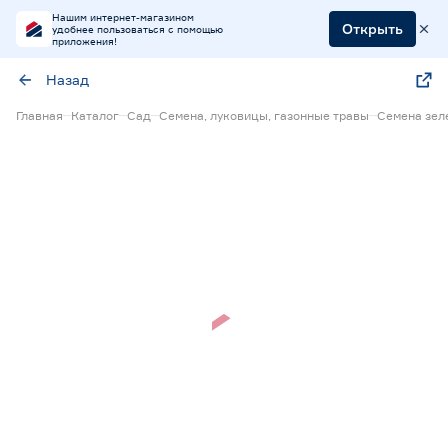
Нашим интернет-магазином
Открыть
удобнее пользоваться с помощью
приложения!
Назад
Главная
Каталог
Сад
Семена, луковицы, газонные травы
Семена зел
Нет в наличии