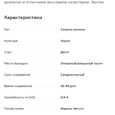
ароматом и отличными вкусовыми качествами. Зонтик
образуется позднее, чем у других сортов.
Ценность сорта: дружное формирование нежной зелени,
Характеристики
медленное стеблевание, высокая ароматичность.
Рекомендуется для употребления как пряность в свежем,
сушеном, соленом виде. Используется в диетическом
Тип
Семена зелени
питании при заболевании печени, желчного пузыря, при
метеоризме.
Культура
Укроп
Сорт
Дилл
Место высадки
Открытый/закрытый грунт
Срок созревания
Среднеспелый
Время созревания
42-64 дня
Урожайность (кг/м2)
0,9-4
Посев семян
Апрель-Август