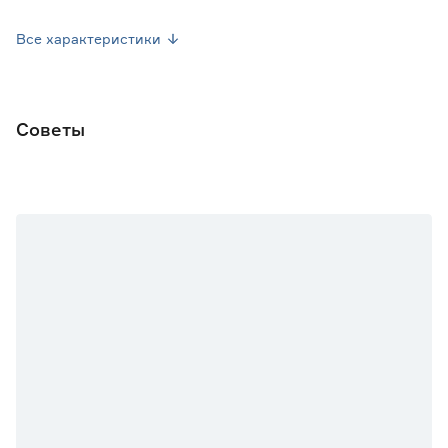
Высота растения (см)
70-90
Все характеристики
Марка
Седек
Страна производства
Россия
Советы
Вес брутто (кг)
0.002