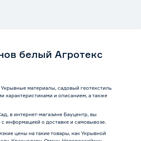
онов белый Агротекс
ии Укрывные материалы, садовый геотекстиль
ми характеристиками и описанием, а также
Сад, в интернет-магазине Бауцентр, вы
ь с информацией о
доставке и самовывозе
.
изкие цены на такие товары, как Укрывной
раду, Краснодару, Омску, Новороссийску,