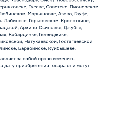
ерняховске, Гусеве, Советске, Пионерском,
Любинском, Марьяновке, Азово, Гауфе,
ь-Лабинске, Горьковском, Кропоткине,
радской, Архипо-Осиповке, Джубге,
нах, Кабардинке, Геленджике,
иковской, Натухаевской, Гостагаевской,
алинске, Барабинске, Куйбышеве.
авляет за собой право изменить
а дату приобретения товара они могут