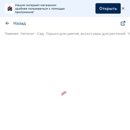
Нашим интернет-магазином
Открыть
удобнее пользоваться с помощью
приложения!
Назад
Главная
Каталог
Сад
Горшки для цветов, аксессуары для растений
У