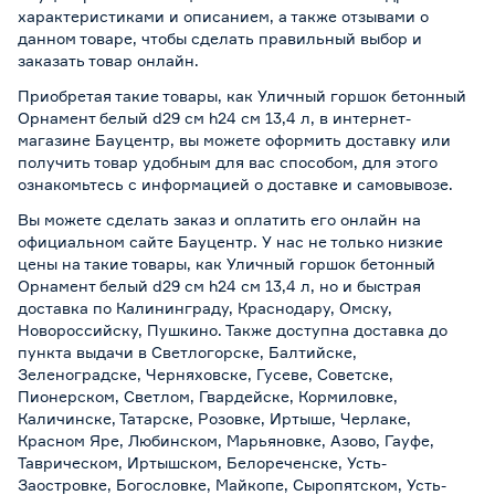
характеристиками и описанием, а также отзывами о
данном товаре, чтобы сделать правильный выбор и
заказать товар онлайн.
Приобретая такие товары, как Уличный горшок бетонный
Орнамент белый d29 см h24 см 13,4 л, в интернет-
магазине Бауцентр, вы можете оформить доставку или
получить товар удобным для вас способом, для этого
ознакомьтесь с информацией о
доставке и самовывозе
.
Вы можете сделать заказ и оплатить его онлайн на
официальном сайте Бауцентр. У нас не только низкие
цены на такие товары, как Уличный горшок бетонный
Орнамент белый d29 см h24 см 13,4 л, но и быстрая
доставка по Калининграду, Краснодару, Омску,
Новороссийску, Пушкино. Также доступна доставка до
пункта выдачи в Светлогорске, Балтийске,
Зеленоградске, Черняховске, Гусеве, Советске,
Пионерском, Светлом, Гвардейске, Кормиловке,
Каличинске, Татарске, Розовке, Иртыше, Черлаке,
Красном Яре, Любинском, Марьяновке, Азово, Гауфе,
Таврическом, Иртышском, Белореченске, Усть-
Заостровке, Богословке, Майкопе, Сыропятском, Усть-