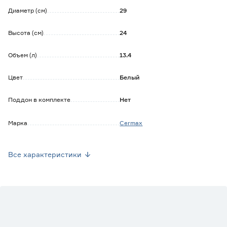
Диаметр (см)
29
Высота (см)
24
Объем (л)
13.4
Цвет
Белый
Поддон в комплекте
Нет
Марка
Cermax
Страна производства
Польша
Все характеристики
Вес брутто (кг)
5.5