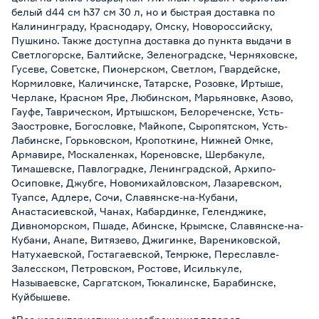
белый d44 см h37 см 30 л, но и быстрая доставка по
Калининграду, Краснодару, Омску, Новороссийску,
Пушкино. Также доступна доставка до пункта выдачи в
Светлогорске, Балтийске, Зеленоградске, Черняховске,
Гусеве, Советске, Пионерском, Светлом, Гвардейске,
Кормиловке, Каличинске, Татарске, Розовке, Иртыше,
Черлаке, Красном Яре, Любинском, Марьяновке, Азово,
Гауфе, Таврическом, Иртышском, Белореченске, Усть-
Заостровке, Богословке, Майкопе, Сыропятском, Усть-
Лабинске, Горьковском, Кропоткине, Нижней Омке,
Армавире, Москаленках, Кореновске, Шербакуле,
Тимашевске, Павлоградке, Ленинградской, Архипо-
Осиповке, Джубге, Новомихайловском, Лазаревском,
Туапсе, Адлере, Сочи, Славянске-на-Кубани,
Анастасиевской, Чанах, Кабардинке, Геленджике,
Дивноморском, Пшаде, Абинске, Крымске, Славянске-на-
Кубани, Анапе, Витязево, Джигинке, Варениковской,
Натухаевской, Гостагаевской, Темрюке, Переславле-
Залесском, Петровском, Ростове, Исилькуле,
Называевске, Саргатском, Тюкалинске, Барабинске,
Куйбышеве.