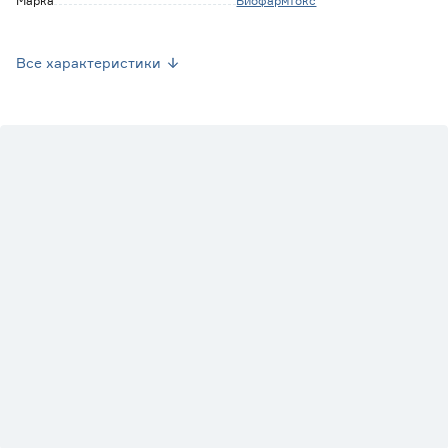
Марка
Биофармтокс
Страна производства
Россия
Все характеристики
Вес брутто (кг)
5.3