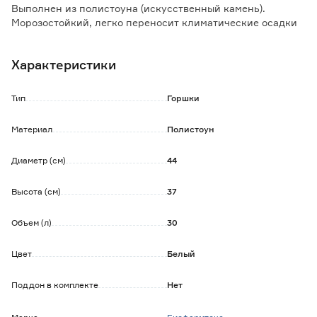
Выполнен из полистоуна (искусственный камень).
Морозостойкий, легко переносит климатические осадки
и температурные перепады.
Не впитывает и не распространяет запахи, сохраняет
Характеристики
влагу и тепло.
Тип
Горшки
Материал
Полистоун
Диаметр (см)
44
Высота (см)
37
Объем (л)
30
Цвет
Белый
Поддон в комплекте
Нет