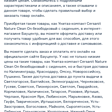
низким ценам. Ознакомьтесь с подробными
характеристиками и описанием, а также отзывами о
данном товаре, чтобы сделать правильный выбор и
заказать товар онлайн.
Приобретая такие товары, как Унитаз-компакт Cersanit
Nature Clean On безободковый c сиденьем, в интернет-
магазине Бауцентр, вы можете оформить доставку или
получить товар удобным для вас способом, для этого
ознакомьтесь с информацией о
доставке и самовывозе
.
Вы можете сделать заказ и оплатить его онлайн на
официальном сайте Бауцентр. У нас не только низкие
цены на такие товары, как Унитаз-компакт Cersanit Nature
Clean On безободковый c сиденьем, но и быстрая доставка
по Калининграду, Краснодару, Омску, Новороссийску,
Пушкино. Также доступна доставка до пункта выдачи в
Светлогорске, Балтийске, Зеленоградске, Черняховске,
Гусеве, Советске, Пионерском, Светлом, Гвардейске,
Кормиловке, Каличинске, Татарске, Розовке, Иртыше,
Черлаке, Красном Яре, Любинском, Марьяновке, Азово,
Гауфе, Таврическом, Иртышском, Белореченске, Усть-
Заостровке, Богословке, Майкопе, Сыропятском, Усть-
Лабинске, Горьковском, Кропоткине, Нижней Омке,