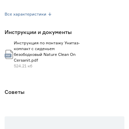
Конструкция чаши
Безободковая
Все характеристики
Форма чаши
Округлая
Инструкции и документы
Объем смыва (л)
3/6
Инструкция по монтажу Унитаз-
Вид выпуска
Горизонтальный
компакт c сиденьем
безободковый Nature Clean On
Вид смыва
Каскадный
Cersanit.pdf
524.21 кб
Гидрозатвор
Скрытый
Система антивсплеск
Да
Советы
Ширина (мм)
375
Высота (мм)
785
Глубина (мм)
660