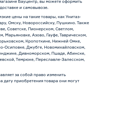
-магазине Бауцентр, вы можете оформить
доставке и самовывозе
.
зкие цены на такие товары, как Унитаз-
ару, Омску, Новороссийску, Пушкино. Также
ве, Советске, Пионерском, Светлом,
, Марьяновке, Азово, Гауфе, Таврическом,
Горьковском, Кропоткине, Нижней Омке,
по-Осиповке, Джубге, Новомихайловском,
ленджике, Дивноморском, Пшаде, Абинске,
аевской, Темрюке, Переславле-Залесском,
авляет за собой право изменить
а дату приобретения товара они могут