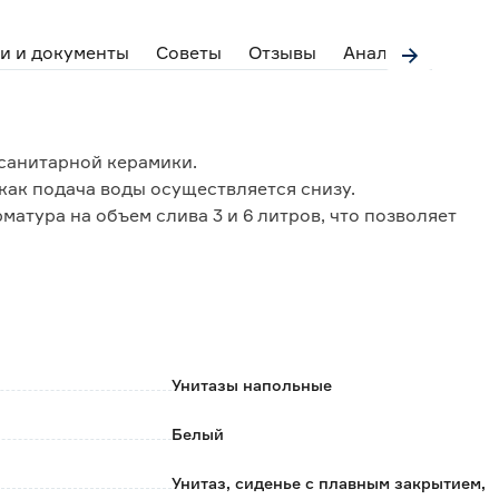
и и документы
Советы
Отзывы
Аналоги
 санитарной керамики.
как подача воды осуществляется снизу.
атура на объем слива 3 и 6 литров, что позволяет
ста, устойчивого к появлению царапин и
беспечивает плавное и бесшумное опускание
Унитазы напольные
 керамической чашей - сиденье снимается одним
Белый
Унитаз, сиденье с плавным закрытием,