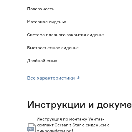
Высота унитаза указана без учета сиденья.
Поверхность
Материал сиденья
Система плавного закрытия сиденья
Быстросъемное сиденье
Двойной смыв
Конструкция чаши
Все характеристики
Форма чаши
Объем смыва (л)
Инструкции и докум
Вид выпуска
Инструкция по монтажу Унитаз-
компакт Cersanit Star с сиденьем с
Вид смыва
микролифтом.pdf