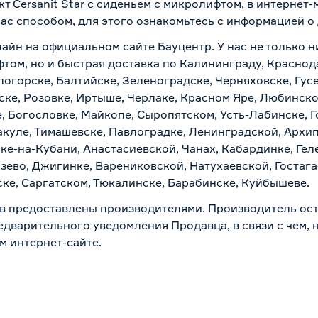
кт Cersanit Star с сиденьем с микролифтом, в интернет
вас способом, для этого ознакомьтесь с информацией о
айн на официальном сайте Бауцентр. У нас не только ни
ифтом, но и быстрая доставка по Калининграду, Краснод
логорске, Балтийске, Зеленоградске, Черняховске, Гусе
ске, Розовке, Иртыше, Черлаке, Красном Яре, Любинском
, Богословке, Майкопе, Сыропятском, Усть-Лабинске, 
куле, Тимашевске, Павлоградке, Ленинградской, Архи
ске-на-Кубани, Анастасиевской, Чанах, Кабардинке, Ге
зево, Джигинке, Варениковской, Натухаевской, Гостаг
ске, Саргатском, Тюкалинске, Барабинске, Куйбышеве.
в предоставлены производителями. Производитель ост
дварительного уведомления Продавца, в связи с чем, н
м интернет-сайте.