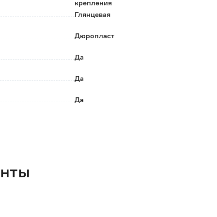
крепления
Глянцевая
Дюропласт
Да
Да
Да
Ободковая
Округлая
3/6
енты
Косой
Каскадный