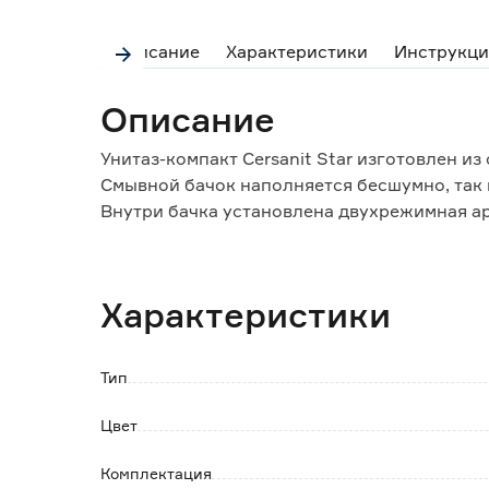
Описание
Характеристики
Инструкци
Описание
Унитаз-компакт Cersanit Star изготовлен из
Смывной бачок наполняется бесшумно, так 
Внутри бачка установлена двухрежимная арм
снизить расход воды.
Сиденье для унитаза выполнено из дюропла
Характеристики
деформациям.
Оснащено функцией микролифта, которая о
сиденья и крышки унитаза.
Тип
Функция быстрого снятия упрощает уход за
нажатием.
Цвет
Обратите внимание:
Комплектация