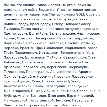
Вы можете сделать заказ и оплатить его онлайн на
официальном сайте Бауцентр. У нас не только низкие
цены на такие товары, как Унитаз-компакт SOLE Cube 3 с
сиденьем с микролифтом, но и быстрая доставка по
Калининграду, Краснодару, Омску, Новороссийску,
Пушкино. Также доступна доставка до пункта выдачи в
Светлогорске, Балтийске, Зеленоградске, Черняховске,
Гусеве, Советске, Пионерском, Светлом, Гвардейске,
Кормиловке, Каличинске, Татарске, Розовке, Иртыше,
Черлаке, Красном Яре, Любинском, Марьяновке, Азово,
Гауфе, Таврическом, Иртышском, Белореченске, Усть-
Заостровке, Богословке, Майкопе, Сыропятском, Усть-
Лабинске, Горьковском, Кропоткине, Нижней Омке,
Армавире, Москаленках, Кореновске, Шербакуле,
Тимашевске, Павлоградке, Ленинградской, Архипо-
Осиповке, Джубге, Новомихайловском, Лазаревском,
Туапсе, Адлере, Сочи, Славянске-на-Кубани,
Анастасиевской, Чанах, Кабардинке, Геленджике,
Дивноморском, Пшаде, Абинске, Крымске, Славянске-на-
Кубани, Анапе, Витязево, Джигинке, Варениковской,
Натухаевской, Гостагаевской, Темрюке, Переславле-
Залесском, Петровском, Ростове, Исилькуле,