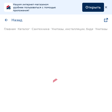
Нашим интернет-магазином
Открыть
удобнее пользоваться с помощью
приложения!
Назад
Главная
Каталог
Сантехника
Унитазы, инсталляции, биде
Унитазы
Нет в наличии