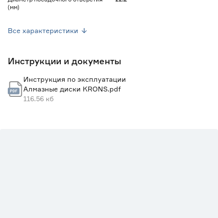
(мм)
Толщина (мм)
2.5
Все характеристики
Высота алмазного сегмента (мм)
7
Инструкции и документы
Марка
GO/ON!
Инструкция по эксплуатации
Страна производства
Китай
Алмазные диски KRONS.pdf
116.56 кб
Вес брутто (кг)
0.145