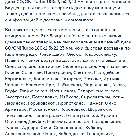
диск GO/ON! Turbo 180x2,5x22,23 мм, в интернет-магазине
Бауцентр, вы можете оформить доставку или получить
товар удобным для вас способом, для этого ознакомьтесь
с информацией о
доставке и самовывозе
.
Вы можете сделать заказ и оплатить его онлайн на
официальном сайте Бауцентр. У нас не только низкие
цены на такие товары, как Универсальный алмазный диск
GO/ON! Turbo 180x2,5x22,23 мм, но и быстрая доставка по
Калининграду, Краснодару, Омску, Новороссийску,
Пушкино. Также доступна доставка до пункта выдачи в
Светлогорске, Балтийске, Зеленоградске, Черняховске,
Гусеве, Советске, Пионерском, Светлом, Гвардейске,
Кормиловке, Каличинске, Татарске, Розовке, Иртыше,
Черлаке, Красном Яре, Любинском, Марьяновке, Азово,
Гауфе, Таврическом, Иртышском, Белореченске, Усть-
Заостровке, Богословке, Майкопе, Сыропятском, Усть-
Лабинске, Горьковском, Кропоткине, Нижней Омке,
Армавире, Москаленках, Кореновске, Шербакуле,
Тимашевске, Павлоградке, Ленинградской, Архипо-
Осиповке, Джубге, Новомихайловском, Лазаревском,
Туапсе, Адлере, Сочи, Славянске-на-Кубани,
Анастасиевской, Чанах, Кабардинке, Геленджике,