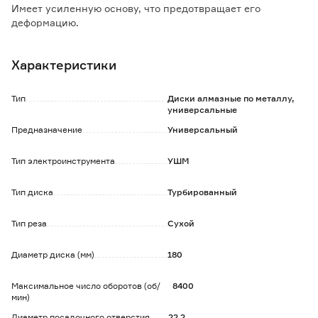
Имеет усиленную основу, что предотвращает его
деформацию.
Турбированный слой алмазного сегмента обеспечивает
качественное и быстрое выполнение работ.
Характеристики
Непрерывный алмазоносный слой диска гофрирован, что
значительно увеличивает ресурс резки.
Тип
Диски алмазные по металлу,
Характеристики:
универсальные
Частота вращения диска: до 80 м/с.
Предназначение
Универсальный
Тип электроинструмента
УШМ
Тип диска
Турбированный
Тип реза
Сухой
Диаметр диска (мм)
180
Максимальное число оборотов (об/
8400
мин)
Диаметр посадочного отверстия
22.2