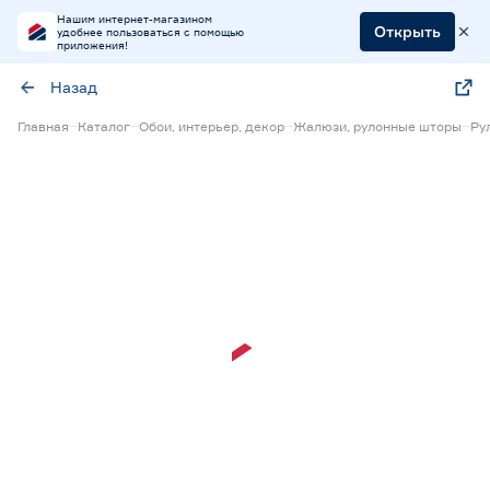
Нашим интернет-магазином
Открыть
удобнее пользоваться с помощью
приложения!
Назад
Главная
Каталог
Обои, интерьер, декор
Жалюзи, рулонные шторы
Ру