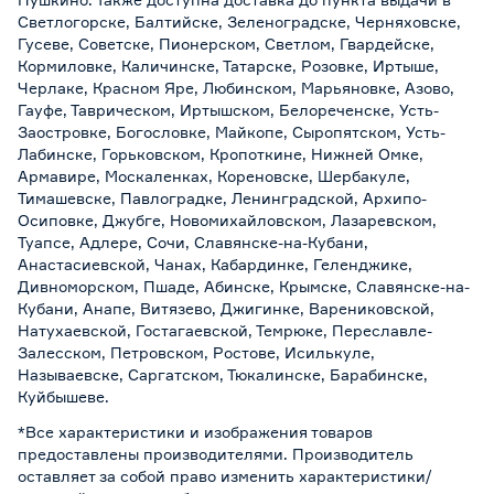
Светлогорске, Балтийске, Зеленоградске, Черняховске,
Гусеве, Советске, Пионерском, Светлом, Гвардейске,
Кормиловке, Каличинске, Татарске, Розовке, Иртыше,
Черлаке, Красном Яре, Любинском, Марьяновке, Азово,
Гауфе, Таврическом, Иртышском, Белореченске, Усть-
Заостровке, Богословке, Майкопе, Сыропятском, Усть-
Лабинске, Горьковском, Кропоткине, Нижней Омке,
Армавире, Москаленках, Кореновске, Шербакуле,
Тимашевске, Павлоградке, Ленинградской, Архипо-
Осиповке, Джубге, Новомихайловском, Лазаревском,
Туапсе, Адлере, Сочи, Славянске-на-Кубани,
Анастасиевской, Чанах, Кабардинке, Геленджике,
Дивноморском, Пшаде, Абинске, Крымске, Славянске-на-
Кубани, Анапе, Витязево, Джигинке, Варениковской,
Натухаевской, Гостагаевской, Темрюке, Переславле-
Залесском, Петровском, Ростове, Исилькуле,
Называевске, Саргатском, Тюкалинске, Барабинске,
Куйбышеве.
*Все характеристики и изображения товаров
предоставлены производителями. Производитель
оставляет за собой право изменить характеристики/