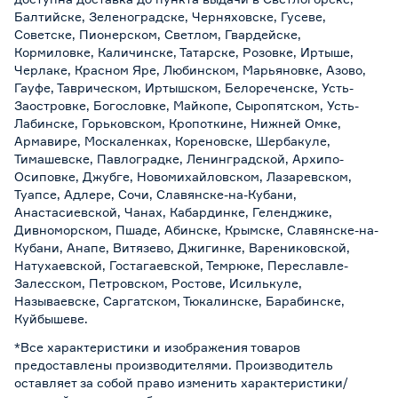
Балтийске, Зеленоградске, Черняховске, Гусеве,
Советске, Пионерском, Светлом, Гвардейске,
Кормиловке, Каличинске, Татарске, Розовке, Иртыше,
Черлаке, Красном Яре, Любинском, Марьяновке, Азово,
Гауфе, Таврическом, Иртышском, Белореченске, Усть-
Заостровке, Богословке, Майкопе, Сыропятском, Усть-
Лабинске, Горьковском, Кропоткине, Нижней Омке,
Армавире, Москаленках, Кореновске, Шербакуле,
Тимашевске, Павлоградке, Ленинградской, Архипо-
Осиповке, Джубге, Новомихайловском, Лазаревском,
Туапсе, Адлере, Сочи, Славянске-на-Кубани,
Анастасиевской, Чанах, Кабардинке, Геленджике,
Дивноморском, Пшаде, Абинске, Крымске, Славянске-на-
Кубани, Анапе, Витязево, Джигинке, Варениковской,
Натухаевской, Гостагаевской, Темрюке, Переславле-
Залесском, Петровском, Ростове, Исилькуле,
Называевске, Саргатском, Тюкалинске, Барабинске,
Куйбышеве.
*Все характеристики и изображения товаров
предоставлены производителями. Производитель
оставляет за собой право изменить характеристики/