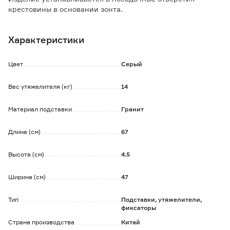
крестовины в основании зонта.
Обратите внимание:
Характеристики
Рекомендуется использовать 4 сегмента для
полноценной фиксации.
Цвет
Серый
Вес утяжелителя (кг)
14
Материал подставки
Гранит
Длина (см)
67
Высота (см)
4.5
Ширина (см)
47
Тип
Подставки, утяжелители,
фиксаторы
Страна производства
Китай