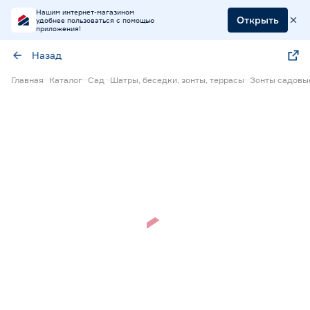
Нашим интернет-магазином
Открыть
удобнее пользоваться с помощью
приложения!
Назад
Главная
Каталог
Сад
Шатры, беседки, зонты, террасы
Зонты садовы