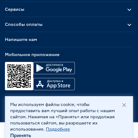
Сервисы
Способы оплаты
Напишите нам
Мобильное приложение
Мы используем файлы cookie, чтобы
ООО «Бауцентр Рус» 2004 -
2026
, 236029, г. Калининград,
предоставить вам лучший опыт работы с нашим
ул. А.Невского, 205. ИНН 7702596813, КПП 390601001 ©
сайтом. Нажимая на «Принять» или продолжая
Все права защищены
пользоваться сайтом, вы разрешаете их
Политика обработки персональных данных
использование.
Подробнее
Правовая информация
Принять
Главная
Каталог
Корзина
Профиль
Охрана труда