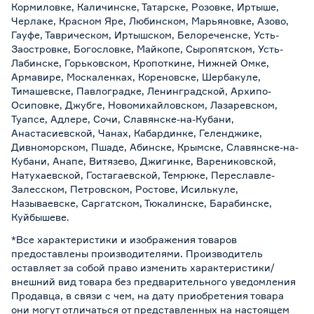
Кормиловке, Каличинске, Татарске, Розовке, Иртыше,
Черлаке, Красном Яре, Любинском, Марьяновке, Азово,
Гауфе, Таврическом, Иртышском, Белореченске, Усть-
Заостровке, Богословке, Майкопе, Сыропятском, Усть-
Лабинске, Горьковском, Кропоткине, Нижней Омке,
Армавире, Москаленках, Кореновске, Шербакуле,
Тимашевске, Павлоградке, Ленинградской, Архипо-
Осиповке, Джубге, Новомихайловском, Лазаревском,
Туапсе, Адлере, Сочи, Славянске-на-Кубани,
Анастасиевской, Чанах, Кабардинке, Геленджике,
Дивноморском, Пшаде, Абинске, Крымске, Славянске-на-
Кубани, Анапе, Витязево, Джигинке, Варениковской,
Натухаевской, Гостагаевской, Темрюке, Переславле-
Залесском, Петровском, Ростове, Исилькуле,
Называевске, Саргатском, Тюкалинске, Барабинске,
Куйбышеве.
*Все характеристики и изображения товаров
предоставлены производителями. Производитель
оставляет за собой право изменить характеристики/
внешний вид товара без предварительного уведомления
Продавца, в связи с чем, на дату приобретения товара
они могут отличаться от представленных на настоящем