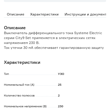
Описание
Характеристики
Инструкции и документы
Описание
Выключатель дифференциального тока Systeme Electric
серии City9 Set применяется в электрических сетях
напряжением 230 В.
Ток утечки 30 мА обеспечивает гарантированную защиту
людей при прямом и косвенном прикосновении. Тип АС.
Устанавливается на DIN-рейку шириной 35 мм.
Характеристики
Подключается сверху и снизу.
Тип
УЗО
Номинальный ток (А)
25
Количество полюсов
2
Номинальное напряжение (В)
230