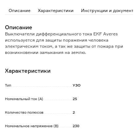
Описание
Характеристики
Инструкции и документы
Описание
Выключатели дифференциального тока EKF Averes
используется для защиты поражения человека
электрическим током, а так же защиты от пожара при
возникновении замыкания на землю.
Монтируется в щиток на DIN-рейку.
Характеристики
Особенности и преимущества:
- высокое значение выдерживаемого тока короткого
замыкания;
Тип
УЗО
- защитные шторки на клеммах;
- удобное окно для маркировки цепи;
Номинальный ток (А)
25
- литая лицевая панель;
- окно реального состояния контактов с защитой от искр;
Количество полюсов
2
- возможна коммутация алюминиевыми и медными
проводами;
- отключающая способность 10 кА.
Номинальное напряжение (В)
230