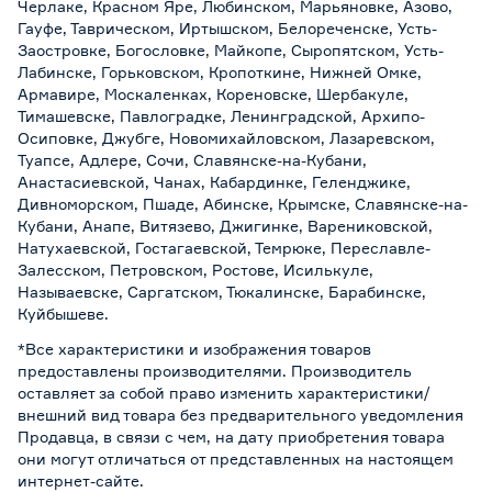
Черлаке, Красном Яре, Любинском, Марьяновке, Азово,
Гауфе, Таврическом, Иртышском, Белореченске, Усть-
Заостровке, Богословке, Майкопе, Сыропятском, Усть-
Лабинске, Горьковском, Кропоткине, Нижней Омке,
Армавире, Москаленках, Кореновске, Шербакуле,
Тимашевске, Павлоградке, Ленинградской, Архипо-
Осиповке, Джубге, Новомихайловском, Лазаревском,
Туапсе, Адлере, Сочи, Славянске-на-Кубани,
Анастасиевской, Чанах, Кабардинке, Геленджике,
Дивноморском, Пшаде, Абинске, Крымске, Славянске-на-
Кубани, Анапе, Витязево, Джигинке, Варениковской,
Натухаевской, Гостагаевской, Темрюке, Переславле-
Залесском, Петровском, Ростове, Исилькуле,
Называевске, Саргатском, Тюкалинске, Барабинске,
Куйбышеве.
*Все характеристики и изображения товаров
предоставлены производителями. Производитель
оставляет за собой право изменить характеристики/
внешний вид товара без предварительного уведомления
Продавца, в связи с чем, на дату приобретения товара
они могут отличаться от представленных на настоящем
интернет-сайте.