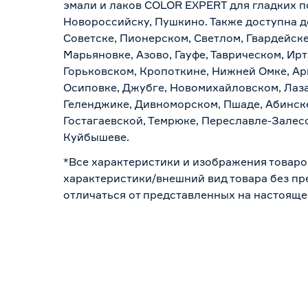
эмали и лаков COLOR EXPERT для гладких по
Новороссийску, Пушкино. Также доступна до
Советске, Пионерском, Светлом, Гвардейске
Марьяновке, Азово, Гауфе, Таврическом, Ир
Горьковском, Кропоткине, Нижней Омке, Ар
Осиповке, Джубге, Новомихайловском, Лазар
Геленджике, Дивноморском, Пшаде, Абинске
Гостагаевской, Темрюке, Переславле-Залесс
Куйбышеве.
*Все характеристики и изображения товаро
характеристики/внешний вид товара без пре
отличаться от представленных на настояще