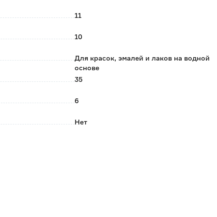
11
10
Для красок, эмалей и лаков на водной
основе
35
6
Нет
Поролон
COLOR EXPERT
Германия
0.056