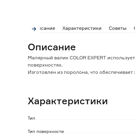
Описание
Характеристики
Советы
Описание
Малярный валик COLOR EXPERT используется
поверхностях.
Изготовлен из поролона, что обеспечивает 
Не оставляет следов и структуры после про
Легко очищается, не требует особого ухода
Характеристики
Обратите внимание:
После использования рекомендуется промы
Тип
Тип поверхности