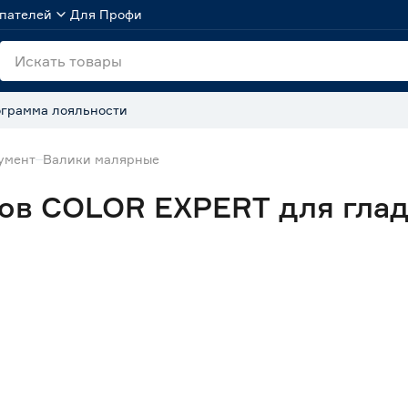
пателей
Для Профи
грамма лояльности
умент
Валики малярные
ков COLOR EXPERT для глад