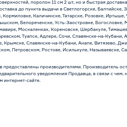
верхностей, поролон 11 см 2 шт, но и быстрая доставк
ставка до пункта выдачи в Светлогорске, Балтийске, З
, Кормиловке, Каличинске, Татарске, Розовке, Иртыше,
тышском, Белореченске, Усть-Заостровке, Богословке, 
мавире, Москаленках, Кореновске, Шербакуле, Тимашев
евском, Туапсе, Адлере, Сочи, Славянске-на-Кубани, 
, Крымске, Славянске-на-Кубани, Анапе, Витязево, Джи
ком, Петровском, Ростове, Исилькуле, Называевске, С
в предоставлены производителями. Производитель ост
дварительного уведомления Продавца, в связи с чем, н
м интернет-сайте.