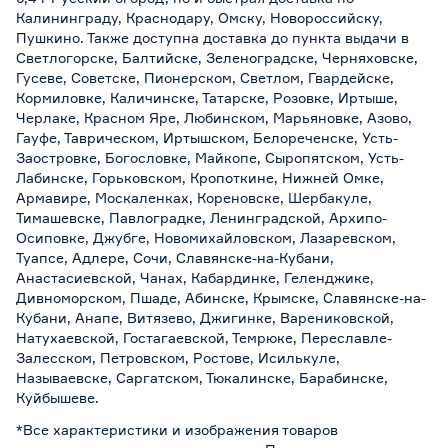
Калининграду, Краснодару, Омску, Новороссийску,
Пушкино. Также доступна доставка до пункта выдачи в
Светлогорске, Балтийске, Зеленоградске, Черняховске,
Гусеве, Советске, Пионерском, Светлом, Гвардейске,
Кормиловке, Каличинске, Татарске, Розовке, Иртыше,
Черлаке, Красном Яре, Любинском, Марьяновке, Азово,
Гауфе, Таврическом, Иртышском, Белореченске, Усть-
Заостровке, Богословке, Майкопе, Сыропятском, Усть-
Лабинске, Горьковском, Кропоткине, Нижней Омке,
Армавире, Москаленках, Кореновске, Шербакуле,
Тимашевске, Павлоградке, Ленинградской, Архипо-
Осиповке, Джубге, Новомихайловском, Лазаревском,
Туапсе, Адлере, Сочи, Славянске-на-Кубани,
Анастасиевской, Чанах, Кабардинке, Геленджике,
Дивноморском, Пшаде, Абинске, Крымске, Славянске-на-
Кубани, Анапе, Витязево, Джигинке, Варениковской,
Натухаевской, Гостагаевской, Темрюке, Переславле-
Залесском, Петровском, Ростове, Исилькуле,
Называевске, Саргатском, Тюкалинске, Барабинске,
Куйбышеве.
*Все характеристики и изображения товаров