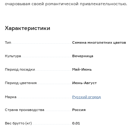
очаровывая своей романтической привлекательностью.
Условия выращивания. Посев на постоянное место.
Глубина заделки семян - 5 мм. Неприхотлива, но лучше
Характеристики
растет на известкованных, рыхлых почвах.
Местоположение - солнечное или полутень. Зимует без
Тип
Семена многолетних цветов
укрытия.
Культура
Вечерница
Период посадки
Май-Июнь
Период цветения
Июнь-Август
Марка
Русский огород
Страна производства
Россия
Вес брутто (кг)
0.01